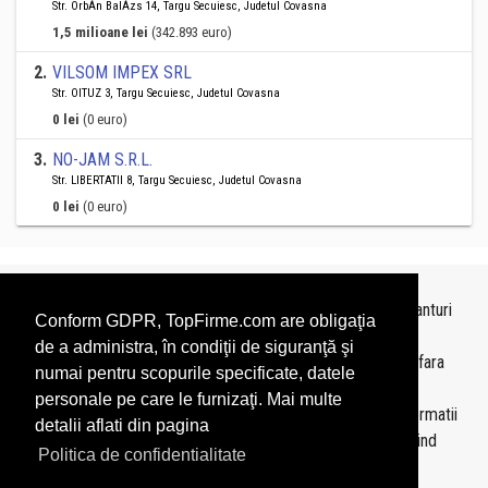
Str. OrbÁn BalÁzs 14, Targu Secuiesc, Judetul Covasna
1,5 milioane lei
(342.893 euro)
2
.
VILSOM IMPEX SRL
Str. OITUZ 3, Targu Secuiesc, Judetul Covasna
0 lei
(0 euro)
3
.
NO-JAM S.R.L.
Str. LIBERTATII 8, Targu Secuiesc, Judetul Covasna
0 lei
(0 euro)
Topurile sunt realizate de
TopFirme
pe baza ultimelor bilanturi
Conform GDPR, TopFirme.com are obligaţia
depuse si au scop informativ.
de a administra, în condiţii de siguranţă şi
Este interzisa folosirea topurilor fara acordul TopFirme si fara
numai pentru scopurile specificate, datele
precizarea sursei.
personale pe care le furnizaţi. Mai multe
Daca doriti sa achizitionati
topuri personalizate
sau informatii
detalii aflati din pagina
despre agentii economici va rugam sa ne contactati folosind
Politica de confidentialitate
sectiunea
Contact