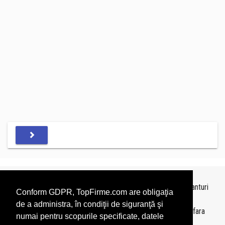
Topurile sunt realizate de
TopFirme
pe baza ultimelor bilanturi
Conform GDPR, TopFirme.com are obligaţia
depuse si au scop informativ.
de a administra, în condiţii de siguranţă şi
Este interzisa folosirea topurilor fara acordul TopFirme si fara
numai pentru scopurile specificate, datele
precizarea sursei.