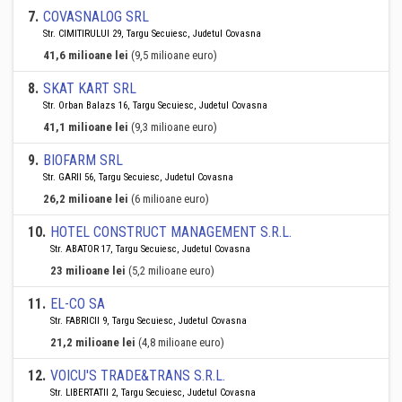
7
.
COVASNALOG SRL
Str. CIMITIRULUI 29, Targu Secuiesc, Judetul Covasna
41,6 milioane lei
(9,5 milioane euro)
8
.
SKAT KART SRL
Str. Orban Balazs 16, Targu Secuiesc, Judetul Covasna
41,1 milioane lei
(9,3 milioane euro)
9
.
BIOFARM SRL
Str. GARII 56, Targu Secuiesc, Judetul Covasna
26,2 milioane lei
(6 milioane euro)
10
.
HOTEL CONSTRUCT MANAGEMENT S.R.L.
Str. ABATOR 17, Targu Secuiesc, Judetul Covasna
23 milioane lei
(5,2 milioane euro)
11
.
EL-CO SA
Str. FABRICII 9, Targu Secuiesc, Judetul Covasna
21,2 milioane lei
(4,8 milioane euro)
12
.
VOICU'S TRADE&TRANS S.R.L.
Str. LIBERTATII 2, Targu Secuiesc, Judetul Covasna