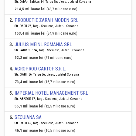
Str. OrbÁn BalÁzs 14, Targu Secuiesc, Judetul Covasna
214,5 milioane lei
(48,7 milioane euro)
2
.
PRODUCTIE ZARAH MODEN SRL
Str. PACII 27, Targu Secuiesc, Judetul Covasna
153,4 milioane lei
(34,9 milioane euro)
3
.
JULIUS MEINL ROMANIA SRL
Str. FABRICII 1/A, Targu Secuiesc, Judetul Covasna
92,2 milioane lei
(21 milioane euro)
4
.
AGROPROD CARTOF S.R.L.
Str. GARII 56, Targu Secuiesc, Judetul Covasna
73,4 milioane lei
(16,7 milioane euro)
5
.
IMPERIAL HOTEL MANAGEMENT SRL
Str. ABATOR 17, Targu Secuiesc, Judetul Covasna
55,1 milioane lei
(12,5 milioane euro)
6
.
SECUIANA SA
Str. PACII 42, Targu Secuiesc, Judetul Covasna
46,1 milioane lei
(10,5 milioane euro)