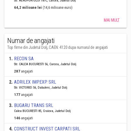
Str. AEROPORTULUI 187C, Carcea, Judetul Dolj
64,2 milioane lei
(14,6 milioane euro)
MAI MULT
Numar de angajati
Top firme din Judetul Dolj, CAEN: 4120 dupa numarul de angajati
1
.
RECON SA
Str. CALEA BUCURESTI 56, Carcea, Judetul Dolj
287
angajati
2
.
ADRILEX IMP.EXP. SRL
Str. VICTORIEI 56, Dabuleni, Judetul Dolj
177
angajati
3
.
BUGARU TRANS SRL
Calea BUCURESTI 85, Craiova, Judetul Dolj
146
angajati
4
.
CONSTRUCT INVEST CARPATI SRL