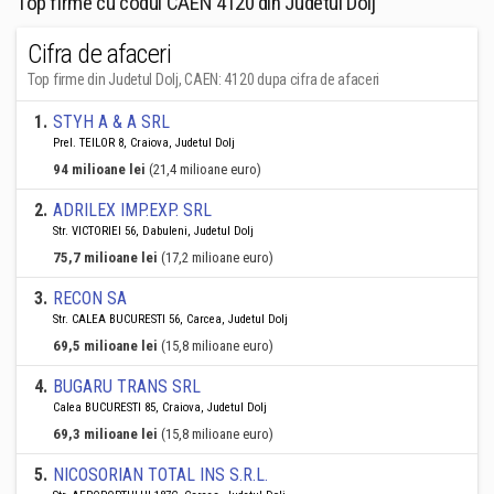
Top firme cu codul CAEN 4120 din Judetul Dolj
Cifra de afaceri
Top firme din Judetul Dolj, CAEN: 4120 dupa cifra de afaceri
1
.
STYH A & A SRL
Prel. TEILOR 8, Craiova, Judetul Dolj
94 milioane lei
(21,4 milioane euro)
2
.
ADRILEX IMP.EXP. SRL
Str. VICTORIEI 56, Dabuleni, Judetul Dolj
75,7 milioane lei
(17,2 milioane euro)
3
.
RECON SA
Str. CALEA BUCURESTI 56, Carcea, Judetul Dolj
69,5 milioane lei
(15,8 milioane euro)
4
.
BUGARU TRANS SRL
Calea BUCURESTI 85, Craiova, Judetul Dolj
69,3 milioane lei
(15,8 milioane euro)
5
.
NICOSORIAN TOTAL INS S.R.L.