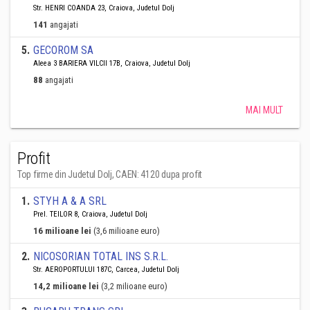
Str. HENRI COANDA 23, Craiova, Judetul Dolj
141
angajati
5
.
GECOROM SA
Aleea 3 BARIERA VILCII 17B, Craiova, Judetul Dolj
88
angajati
MAI MULT
Profit
Top firme din Judetul Dolj, CAEN: 4120 dupa profit
1
.
STYH A & A SRL
Prel. TEILOR 8, Craiova, Judetul Dolj
16 milioane lei
(3,6 milioane euro)
2
.
NICOSORIAN TOTAL INS S.R.L.
Str. AEROPORTULUI 187C, Carcea, Judetul Dolj
14,2 milioane lei
(3,2 milioane euro)