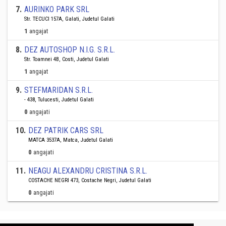
7
.
AURINKO PARK SRL
Str. TECUCI 157A, Galati, Judetul Galati
1
angajat
8
.
DEZ AUTOSHOP N.I.G. S.R.L.
Str. Toamnei 4B, Costi, Judetul Galati
1
angajat
9
.
STEFMARIDAN S.R.L.
- 438, Tulucesti, Judetul Galati
0
angajati
10
.
DEZ PATRIK CARS SRL
MATCA 3537A, Matca, Judetul Galati
0
angajati
11
.
NEAGU ALEXANDRU CRISTINA S.R.L.
COSTACHE NEGRI 473, Costache Negri, Judetul Galati
0
angajati