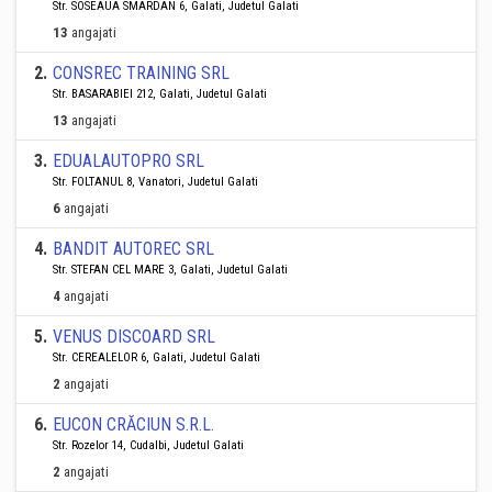
Str. SOSEAUA SMARDAN 6, Galati, Judetul Galati
13
angajati
2
.
CONSREC TRAINING SRL
Str. BASARABIEI 212, Galati, Judetul Galati
13
angajati
3
.
EDUALAUTOPRO SRL
Str. FOLTANUL 8, Vanatori, Judetul Galati
6
angajati
4
.
BANDIT AUTOREC SRL
Str. STEFAN CEL MARE 3, Galati, Judetul Galati
4
angajati
5
.
VENUS DISCOARD SRL
Str. CEREALELOR 6, Galati, Judetul Galati
2
angajati
6
.
EUCON CRĂCIUN S.R.L.
Str. Rozelor 14, Cudalbi, Judetul Galati
2
angajati