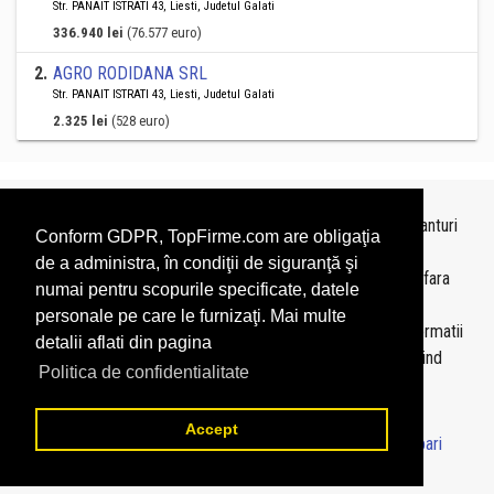
Str. PANAIT ISTRATI 43, Liesti, Judetul Galati
336.940 lei
(76.577 euro)
2
.
AGRO RODIDANA SRL
Str. PANAIT ISTRATI 43, Liesti, Judetul Galati
2.325 lei
(528 euro)
Topurile sunt realizate de
TopFirme
pe baza ultimelor bilanturi
Conform GDPR, TopFirme.com are obligaţia
depuse si au scop informativ.
de a administra, în condiţii de siguranţă şi
Este interzisa folosirea topurilor fara acordul TopFirme si fara
numai pentru scopurile specificate, datele
precizarea sursei.
personale pe care le furnizaţi. Mai multe
Daca doriti sa achizitionati
topuri personalizate
sau informatii
detalii aflati din pagina
despre agentii economici va rugam sa ne contactati folosind
Politica de confidentialitate
sectiunea
Contact
Accept
© 2026 - TopFirme -
Termeni si conditii
-
Contact
-
Intrebari
frecvente