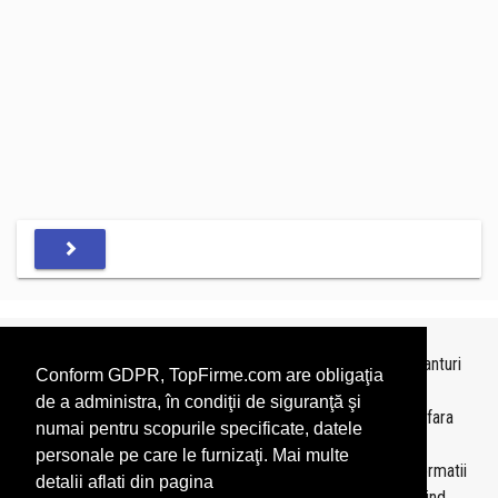
Topurile sunt realizate de
TopFirme
pe baza ultimelor bilanturi
Conform GDPR, TopFirme.com are obligaţia
depuse si au scop informativ.
de a administra, în condiţii de siguranţă şi
Este interzisa folosirea topurilor fara acordul TopFirme si fara
numai pentru scopurile specificate, datele
precizarea sursei.
personale pe care le furnizaţi. Mai multe
Daca doriti sa achizitionati
topuri personalizate
sau informatii
detalii aflati din pagina
despre agentii economici va rugam sa ne contactati folosind