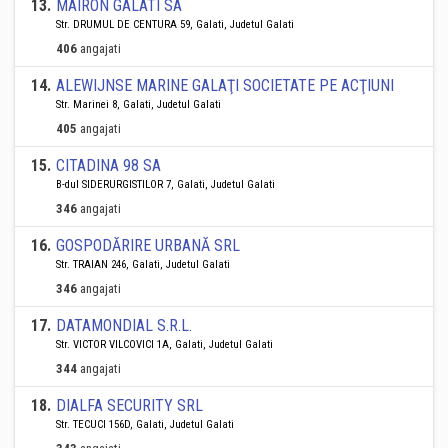
13
.
MAIRON GALATI SA
Str. DRUMUL DE CENTURA 59, Galati, Judetul Galati
406
angajati
14
.
ALEWIJNSE MARINE GALAŢI SOCIETATE PE ACŢIUNI
Str. Marinei 8, Galati, Judetul Galati
405
angajati
15
.
CITADINA 98 SA
B-dul SIDERURGISTILOR 7, Galati, Judetul Galati
346
angajati
16
.
GOSPODĂRIRE URBANĂ SRL
Str. TRAIAN 246, Galati, Judetul Galati
346
angajati
17
.
DATAMONDIAL S.R.L.
Str. VICTOR VILCOVICI 1A, Galati, Judetul Galati
344
angajati
18
.
DIALFA SECURITY SRL
Str. TECUCI 156D, Galati, Judetul Galati