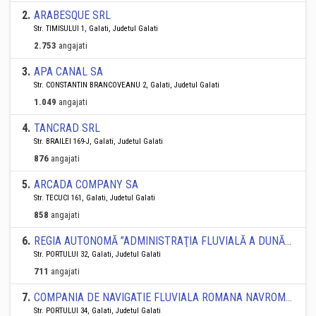
2
.
ARABESQUE SRL
Str. TIMISULUI 1, Galati, Judetul Galati
2.753
angajati
3
.
APA CANAL SA
Str. CONSTANTIN BRANCOVEANU 2, Galati, Judetul Galati
1.049
angajati
4
.
TANCRAD SRL
Str. BRAILEI 169-J, Galati, Judetul Galati
876
angajati
5
.
ARCADA COMPANY SA
Str. TECUCI 161, Galati, Judetul Galati
858
angajati
6
.
REGIA AUTONOMĂ ”ADMINISTRAŢIA FLUVIALĂ A DUNĂRII DE JOS” GALAŢI
Str. PORTULUI 32, Galati, Judetul Galati
711
angajati
7
.
COMPANIA DE NAVIGATIE FLUVIALA ROMANA NAVROM SA
Str. PORTULUI 34, Galati, Judetul Galati