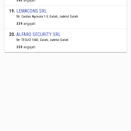
343
angajati
19
.
LEMACONS SRL
Str. Cardas Agricola 1-3, Galati, Judetul Galati
339
angajati
20
.
ALFARO SECURITY SRL
Str. TECUCI 156D, Galati, Judetul Galati
330
angajati