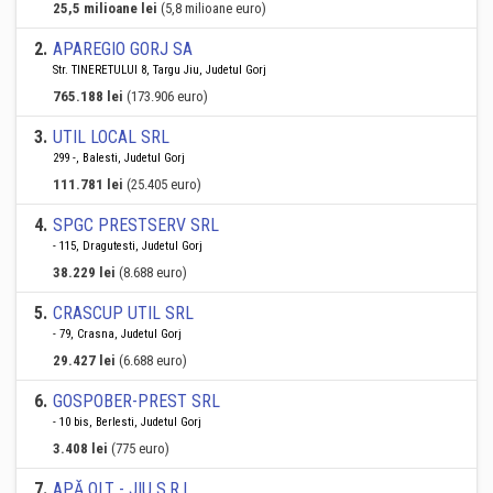
25,5 milioane lei
(5,8 milioane euro)
2
.
APAREGIO GORJ SA
Str. TINERETULUI 8, Targu Jiu, Judetul Gorj
765.188 lei
(173.906 euro)
3
.
UTIL LOCAL SRL
299 -, Balesti, Judetul Gorj
111.781 lei
(25.405 euro)
4
.
SPGC PRESTSERV SRL
- 115, Dragutesti, Judetul Gorj
38.229 lei
(8.688 euro)
5
.
CRASCUP UTIL SRL
- 79, Crasna, Judetul Gorj
29.427 lei
(6.688 euro)
6
.
GOSPOBER-PREST SRL
- 10 bis, Berlesti, Judetul Gorj
3.408 lei
(775 euro)
7
.
APĂ OLT - JIU S.R.L.