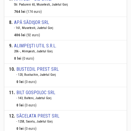
Str. Padureni 65, Musetesti, Judetul Gorj
764 lei
(174 euro)
8
.
APĂ SĂDIŞOR SRL
- 161, Musetesti, Judetul Gorj
406 lei
(92 euro)
9
.
ALIMPEŞTI UTIL S.R.L.
206 -, Alimpesti, Judetul Gorj
0 lei
(0 euro)
10
.
BUSTEDIL PREST SRL
- 120, Bustuchin, Judetul Gorj
0 lei
(0 euro)
11
.
BILT GOSPOLOC SRL
- 143, Balteni, Judetul Gorj
0 lei
(0 euro)
12
.
SĂCELATA PREST SRL
- 125B, Sacelu, Judetul Gorj
0 lei
(0 euro)