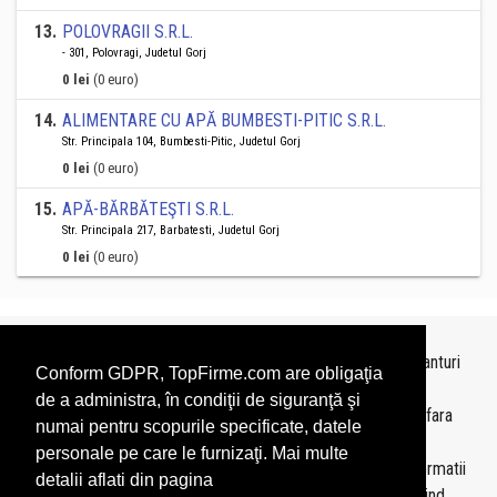
13
.
POLOVRAGII S.R.L.
- 301, Polovragi, Judetul Gorj
0 lei
(0 euro)
14
.
ALIMENTARE CU APĂ BUMBESTI-PITIC S.R.L.
Str. Principala 104, Bumbesti-Pitic, Judetul Gorj
0 lei
(0 euro)
15
.
APĂ-BĂRBĂTEŞTI S.R.L.
Str. Principala 217, Barbatesti, Judetul Gorj
0 lei
(0 euro)
Topurile sunt realizate de
TopFirme
pe baza ultimelor bilanturi
Conform GDPR, TopFirme.com are obligaţia
depuse si au scop informativ.
de a administra, în condiţii de siguranţă şi
Este interzisa folosirea topurilor fara acordul TopFirme si fara
numai pentru scopurile specificate, datele
precizarea sursei.
personale pe care le furnizaţi. Mai multe
Daca doriti sa achizitionati
topuri personalizate
sau informatii
detalii aflati din pagina
despre agentii economici va rugam sa ne contactati folosind