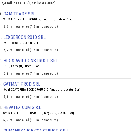
7,4 milioane lei
(1,7 milioane euro)
0
.
DAMITRADE SRL
Str. SLT. CORNELIU BORDEI -, Targu Jiu, Judetul Gorj
6,9 milioane lei
(1,6 milioane euro)
1
.
LEXSERCON 2010 SRL
23 -, Plopsoru, Judetul Gorj
6,7 milioane lei
(1,5 milioane euro)
2
.
HIDROAVIL CONSTRUCT SRL
151 -, Carbești, Judetul Gorj
6,2 milioane lei
(1,4 milioane euro)
3
.
GATMAT PROD SRL
B-dul ECATERINA TEODOROIU 515, Targu Jiu, Judetul Gorj
6,1 milioane lei
(1,4 milioane euro)
4
.
HEVATEX COM S.R.L.
Str. SLT. GHEORGHE BARBOI -, Targu Jiu, Judetul Gorj
5,9 milioane lei
(1,3 milioane euro)
5
.
DUMANSKA ICE CONSTRUCT S.R.L.