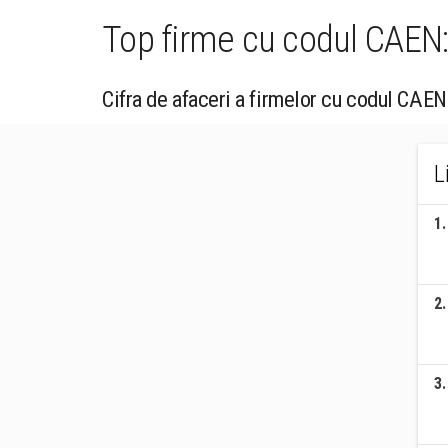
Top firme cu codul CAEN: 
Cifra de afaceri a firmelor cu codul CAEN
L
1
.
2
.
3
.