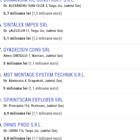
Str. ALEXANDRU IOAN CUZA 3, Targu Jiu, Judetul Gorj
5,7 milioane lei
(1,3 milioane euro)
6
.
SINTALEX IMPEX SRL
Str. LALELELOR 11, Targu Jiu, Judetul Gorj
5,1 milioane lei
(1,2 milioane euro)
7
.
GYADECISIV CONS SRL
Aleea CIRESULUI 7, Rovinari, Judetul Gorj
5 milioane lei
(1,1 milioane euro)
8
.
MST MONTAGE SYSTEM TECHNIK S.R.L.
Str. Abatorului 4, Dragutesti, Judetul Gorj
5 milioane lei
(1,1 milioane euro)
9
.
SPRINTSCAN EXPLORER SRL
Str. Principala 116, Pestisani, Judetul Gorj
4,9 milioane lei
(1,1 milioane euro)
0
.
ORNIS PROD S.R.L.
Str. UNIRII 116, Targu Jiu, Judetul Gorj
4,8 milioane lei
(1,1 milioane euro)