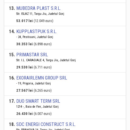
13
.
MUBEDRA PLAST S.R.L.
Str. ISLAZ 11, Targu Jiu, Judetul Gorj
53.017 lei
(12.049 euro)
14
.
KUPPLASTPUK S.R.L.
- 24, Pestisani, Judetul Gorj
30.353 lei
(6.898 euro)
15
.
PRIMASTAR SRL
Str. I.L. CARAGIALE 4, Targu Jiu, Judetul Gorj
29.530 lei
(6.711 euro)
16
.
EXORAIRLEMN GROUP SRL
- 19, Prigoria, Judetul Gorj
27.567 lei
(6.265 euro)
17
.
DUO SMART TERM SRL
1214 -, Baia de Fier, Judetul Gorj
26.430 lei
(6.007 euro)
18
.
SDC ENERGI CONSTRUCT S.R.L.
Str. PRAHOVA 16, Targu Jiu, Judetul Gorj