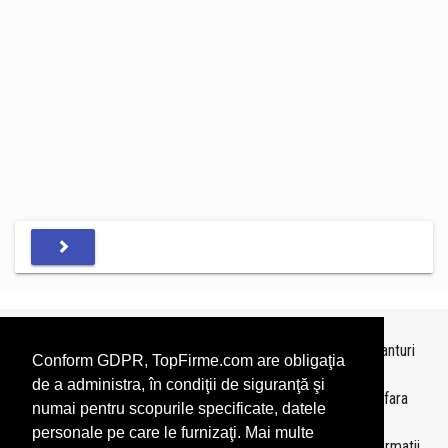
Topurile sunt realizate de
TopFirme
pe baza ultimelor bilanturi
Conform GDPR, TopFirme.com are obligaţia
depuse si au scop informativ.
de a administra, în condiţii de siguranţă şi
Este interzisa folosirea topurilor fara acordul TopFirme si fara
numai pentru scopurile specificate, datele
precizarea sursei.
personale pe care le furnizaţi. Mai multe
Daca doriti sa achizitionati
topuri personalizate
sau informatii