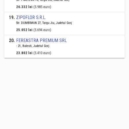
26.332 lei
(5.985 euro)
19
.
ZIPOFLOR S.R.L.
Str. DUMBRAVA 27, Targu Jiu, Judetul Gorj
25.052 lei
(5.694 euro)
20
.
FEREASTRA PREMIUM SRL
- 21, Balesti, Judetul Gorj
23.802 lei
(5.410 euro)