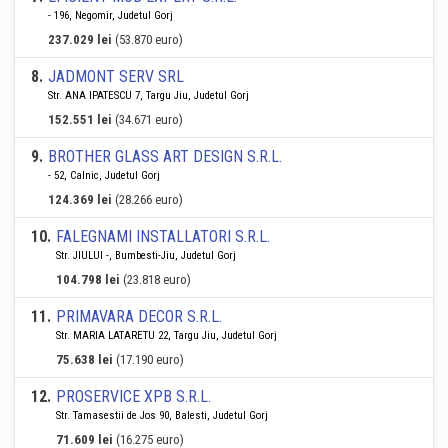
- 196, Negomir, Judetul Gorj
237.029 lei
(53.870 euro)
8
.
JADMONT SERV SRL
Str. ANA IPATESCU 7, Targu Jiu, Judetul Gorj
152.551 lei
(34.671 euro)
9
.
BROTHER GLASS ART DESIGN S.R.L.
- 52, Calnic, Judetul Gorj
124.369 lei
(28.266 euro)
10
.
FALEGNAMI INSTALLATORI S.R.L.
Str. JIULUI -, Bumbesti-Jiu, Judetul Gorj
104.798 lei
(23.818 euro)
11
.
PRIMAVARA DECOR S.R.L.
Str. MARIA LATARETU 22, Targu Jiu, Judetul Gorj
75.638 lei
(17.190 euro)
12
.
PROSERVICE XPB S.R.L.
Str. Tamasestii de Jos 90, Balesti, Judetul Gorj
71.609 lei
(16.275 euro)