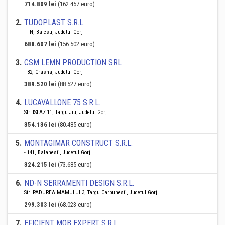
714.809 lei
(162.457 euro)
2
.
TUDOPLAST S.R.L.
- FN, Balesti, Judetul Gorj
688.607 lei
(156.502 euro)
3
.
CSM LEMN PRODUCTION SRL
- 82, Crasna, Judetul Gorj
389.520 lei
(88.527 euro)
4
.
LUCAVALLONE 75 S.R.L.
Str. ISLAZ 11, Targu Jiu, Judetul Gorj
354.136 lei
(80.485 euro)
5
.
MONTAGIMAR CONSTRUCT S.R.L.
- 141, Balanesti, Judetul Gorj
324.215 lei
(73.685 euro)
6
.
ND-N SERRAMENTI DESIGN S.R.L.
Str. PADUREA MAMULUI 3, Targu Carbunesti, Judetul Gorj
299.303 lei
(68.023 euro)
7
.
EFICIENT MOB EXPERT S.R.L.