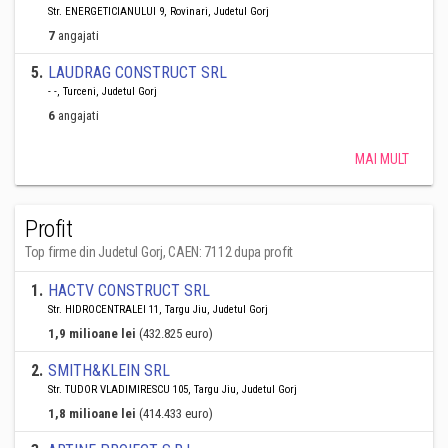
Str. ENERGETICIANULUI 9, Rovinari, Judetul Gorj
7
angajati
5
.
LAUDRAG CONSTRUCT SRL
- -, Turceni, Judetul Gorj
6
angajati
MAI MULT
Profit
Top firme din Judetul Gorj, CAEN: 7112 dupa profit
1
.
HACTV CONSTRUCT SRL
Str. HIDROCENTRALEI 11, Targu Jiu, Judetul Gorj
1,9 milioane lei
(432.825 euro)
2
.
SMITH&KLEIN SRL
Str. TUDOR VLADIMIRESCU 105, Targu Jiu, Judetul Gorj
1,8 milioane lei
(414.433 euro)