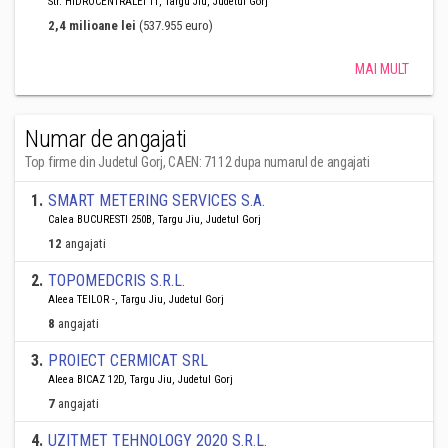
Str. HIDROCENTRALEI 11, Targu Jiu, Judetul Gorj
2,4 milioane lei
(537.955 euro)
MAI MULT
Numar de angajati
Top firme din Judetul Gorj, CAEN: 7112 dupa numarul de angajati
1
.
SMART METERING SERVICES S.A.
Calea BUCURESTI 250B, Targu Jiu, Judetul Gorj
12
angajati
2
.
TOPOMEDCRIS S.R.L.
Aleea TEILOR -, Targu Jiu, Judetul Gorj
8
angajati
3
.
PROIECT CERMICAT SRL
Aleea BICAZ 12D, Targu Jiu, Judetul Gorj
7
angajati
4
.
UZITMET TEHNOLOGY 2020 S.R.L.