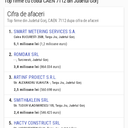
Top firme cu codul CAEN 7112 din Judetul Gorj
Cifra de afaceri
Top firme din Judetul Gorj, CAEN: 7112 dupa cifra de afaceri
1
.
SMART METERING SERVICES S.A.
Calea BUCURESTI 250B, Targu Jiu, Judetul Gorj
5,1 milioane lei
(1,2 milioane euro)
2
.
ROMDAX SRL
- -, Turcinesti, Judetul Gorj
3,8 milioane lei
(864.034 euro)
3
.
ARTINF PROIECT S.R.L.
Str. ALEXANDRU VLAHUTA -, Targu Jiu, Judetul Gorj
2,5 milioane lei
(560.698 euro)
4
.
SMITH&KLEIN SRL
Str. TUDOR VLADIMIRESCU 105, Targu Jiu, Judetul Gorj
2,4 milioane lei
(546.425 euro)
5
.
HACTV CONSTRUCT SRL