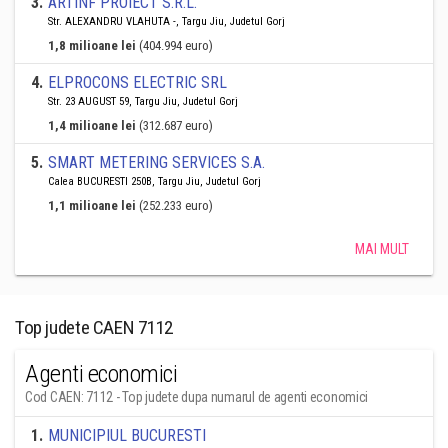
3
.
ARTINF PROIECT S.R.L.
Str. ALEXANDRU VLAHUTA -, Targu Jiu, Judetul Gorj
1,8 milioane lei
(404.994 euro)
4
.
ELPROCONS ELECTRIC SRL
Str. 23 AUGUST 59, Targu Jiu, Judetul Gorj
1,4 milioane lei
(312.687 euro)
5
.
SMART METERING SERVICES S.A.
Calea BUCURESTI 250B, Targu Jiu, Judetul Gorj
1,1 milioane lei
(252.233 euro)
MAI MULT
Top judete CAEN 7112
Agenti economici
Cod CAEN: 7112 - Top judete dupa numarul de agenti economici
1
.
MUNICIPIUL BUCURESTI