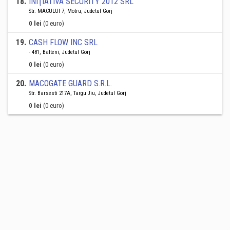
18
.
INIŢIATIVA SECURITY 2012 SRL
Str. MACULUI 7, Motru, Judetul Gorj
0 lei
(0 euro)
19
.
CASH FLOW INC SRL
- 481, Balteni, Judetul Gorj
0 lei
(0 euro)
20
.
MACOGATE GUARD S.R.L.
Str. Barsesti 217A, Targu Jiu, Judetul Gorj
0 lei
(0 euro)