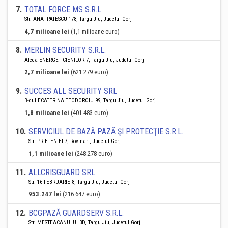
7
.
TOTAL FORCE MS S.R.L.
Str. ANA IPATESCU 178, Targu Jiu, Judetul Gorj
4,7 milioane lei
(1,1 milioane euro)
8
.
MERLIN SECURITY S.R.L.
Aleea ENERGETICIENILOR 7, Targu Jiu, Judetul Gorj
2,7 milioane lei
(621.279 euro)
9
.
SUCCES ALL SECURITY SRL
B-dul ECATERINA TEODOROIU 99, Targu Jiu, Judetul Gorj
1,8 milioane lei
(401.483 euro)
10
.
SERVICIUL DE BAZĂ PAZĂ ŞI PROTECŢIE S.R.L.
Str. PRIETENIEI 7, Rovinari, Judetul Gorj
1,1 milioane lei
(248.278 euro)
11
.
ALLCRISGUARD SRL
Str. 16 FEBRUARIE 8, Targu Jiu, Judetul Gorj
953.247 lei
(216.647 euro)
12
.
BCGPAZĂ GUARDSERV S.R.L.
Str. MESTEACANULUI 3D, Targu Jiu, Judetul Gorj