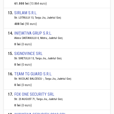
61.000 lei
(13.864 euro)
13
.
SIRLAM S.R.L.
Str. LOTRULUI 13, Targu Jiu, Judetul Gorj
408 lei
(93 euro)
14
.
INIŢIATIVA GRUP S.R.L.
Aleea CASTANULUI 4, Motru, Judetul Gorj
0 lei
(0 euro)
15
.
SIGNOVINCE SRL
Str. SIRETULUI 13, Targu Jiu, Judetul Gorj
0 lei
(0 euro)
16
.
TEAM TG GUARD S.R.L.
Str. NICOLAE BALCESCU -, Targu Jiu, Judetul Gorj
0 lei
(0 euro)
17
.
FOX ONE SECURITY SRL
Str. 23 AUGUST 71, Targu Jiu, Judetul Gorj
0 lei
(0 euro)