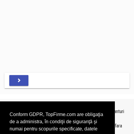
Topurile sunt realizate de
TopFirme
pe baza ultimelor bilanturi
Conform GDPR, TopFirme.com are obligaţia
depuse si au scop informativ.
de a administra, în condiţii de siguranţă şi
Este interzisa folosirea topurilor fara acordul TopFirme si fara
numai pentru scopurile specificate, datele
precizarea sursei.