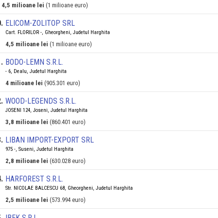
4,5 milioane lei
(1 milioane euro)
0
.
ELICOM-ZOLITOP SRL
Cart. FLORILOR -, Gheorgheni, Judetul Harghita
4,5 milioane lei
(1 milioane euro)
1
.
BODO-LEMN S.R.L.
- 6, Dealu, Judetul Harghita
4 milioane lei
(905.301 euro)
2
.
WOOD-LEGENDS S.R.L.
JOSENI 124, Joseni, Judetul Harghita
3,8 milioane lei
(860.401 euro)
3
.
LIBAN IMPORT-EXPORT SRL
975 -, Suseni, Judetul Harghita
2,8 milioane lei
(630.028 euro)
4
.
HARFOREST S.R.L.
Str. NICOLAE BALCESCU 68, Gheorgheni, Judetul Harghita
2,5 milioane lei
(573.994 euro)
5
.
IBEK S.R.L.