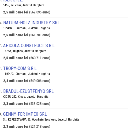
145 -, Feliceni, Judetul Harghita
2,5 milioane lei
(562.095 euro)
6
.
NATURA-HOLZ INDUSTRY SRL
1094/G -, Ciumani, Judetul Harghita
2,5 milioane lei
(561.703 euro)
7
.
APICOLA CONSTRUCT S.R.L.
- 578A, Tulghes, Judetul Harghita
2,5 milioane lei
(560.711 euro)
8
.
TROPY-COM S.R.L.
- 1094/G, Ciumani, Judetul Harghita
2,4 milioane lei
(549.006 euro)
9
.
BRADUL-EZUSTFENYO SRL
CICEU 252, Ciceu, Judetul Harghita
2,3 milioane lei
(533.028 euro)
0
.
GENNY-FER IMPEX SRL
Str. KERESZTVÁPA 30, Odorheiu Secuiesc, Judetul Harghita
2,3 milioane lei
(521.218 euro)