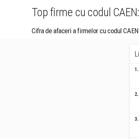
Top firme cu codul CAEN: 
Cifra de afaceri a firmelor cu codul CAEN
L
1
.
2
.
3
.