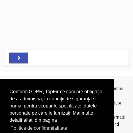
Topurile sunt realizate de
TopFirme
pe baza ultimelor bilanturi
Conform GDPR, TopFirme.com are obligaţia
depuse si au scop informativ.
de a administra, în condiţii de siguranţă şi
Este interzisa folosirea topurilor fara acordul TopFirme si fara
numai pentru scopurile specificate, datele
precizarea sursei.
personale pe care le furnizaţi. Mai multe
Daca doriti sa achizitionati
topuri personalizate
sau informatii
detalii aflati din pagina
despre agentii economici va rugam sa ne contactati folosind
Politica de confidentialitate
sectiunea
Contact