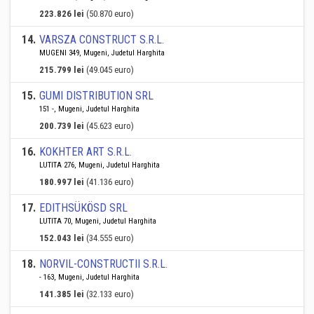
223.826 lei
(50.870 euro)
14
.
VARSZA CONSTRUCT S.R.L.
MUGENI 349, Mugeni, Judetul Harghita
215.799 lei
(49.045 euro)
15
.
GUMI DISTRIBUTION SRL
151 -, Mugeni, Judetul Harghita
200.739 lei
(45.623 euro)
16
.
KOKHTER ART S.R.L.
LUTITA 276, Mugeni, Judetul Harghita
180.997 lei
(41.136 euro)
17
.
EDITHSÜKÖSD SRL
LUTITA 70, Mugeni, Judetul Harghita
152.043 lei
(34.555 euro)
18
.
NORVIL-CONSTRUCTII S.R.L.
- 163, Mugeni, Judetul Harghita
141.385 lei
(32.133 euro)