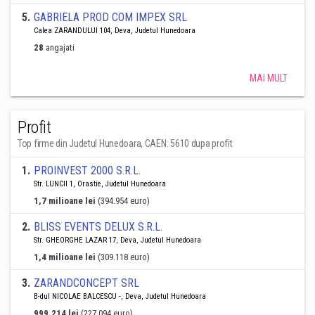
5
.
GABRIELA PROD COM IMPEX SRL
Calea ZARANDULUI 104, Deva, Judetul Hunedoara
28
angajati
MAI MULT
Profit
Top firme din Judetul Hunedoara, CAEN: 5610 dupa profit
1
.
PROINVEST 2000 S.R.L.
Str. LUNCII 1, Orastie, Judetul Hunedoara
1,7 milioane lei
(394.954 euro)
2
.
BLISS EVENTS DELUX S.R.L.
Str. GHEORGHE LAZAR 17, Deva, Judetul Hunedoara
1,4 milioane lei
(309.118 euro)
3
.
ZARANDCONCEPT SRL
B-dul NICOLAE BALCESCU -, Deva, Judetul Hunedoara
999.214 lei
(227.094 euro)