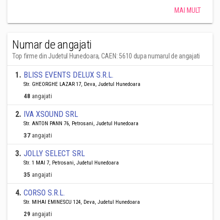
MAI MULT
Numar de angajati
Top firme din Judetul Hunedoara, CAEN: 5610 dupa numarul de angajati
1
.
BLISS EVENTS DELUX S.R.L.
Str. GHEORGHE LAZAR 17, Deva, Judetul Hunedoara
48
angajati
2
.
IVA XSOUND SRL
Str. ANTON PANN 76, Petrosani, Judetul Hunedoara
37
angajati
3
.
JOLLY SELECT SRL
Str. 1 MAI 7, Petrosani, Judetul Hunedoara
35
angajati
4
.
CORSO S.R.L.
Str. MIHAI EMINESCU 124, Deva, Judetul Hunedoara
29
angajati