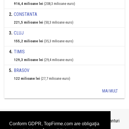
916,4 milioane lei
(208,3 milioane euro)
2
.
CONSTANTA
221,5 milioane lei
(50,3 milioane euro)
3
.
CLUJ
155,2 milioane lei
(35,3 milioane euro)
4
.
TIMIS
129,3 milioane lei
(29,4 milioane euro)
5
.
BRASOV
122 milioane lei
(27,7 milioane euro)
MAI MULT
Topurile sunt realizate de
TopFirme
pe baza ultimelor bilanturi
Conform GDPR, TopFirme.com are obligaţia
depuse si au scop informativ.