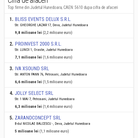
Cifra de afaceri
Top firme din Judetul Hunedoara, CAEN: 5610 dupa cifra de afaceri
1
.
BLISS EVENTS DELUX S.R.L.
Str. GHEORGHE LAZAR 17, Deva, Judetul Hunedoara
9,8 milioane lei
(2,2 milioane euro)
2
.
PROINVEST 2000 S.R.L.
Str. LUNCII 1, Orastie, Judetul Hunedoara
7,1 milioane lei
(1,6 milioane euro)
3
.
IVA XSOUND SRL
Str. ANTON PANN 76, Petrosani, Judetul Hunedoara
6,6 milioane lei
(1,5 milioane euro)
4
.
JOLLY SELECT SRL
Str. 1 MAI 7, Petrosani, Judetul Hunedoara
6,3 milioane lei
(1,4 milioane euro)
5
.
ZARANDCONCEPT SRL
B-dul NICOLAE BALCESCU -, Deva, Judetul Hunedoara
5 milioane lei
(1,1 milioane euro)