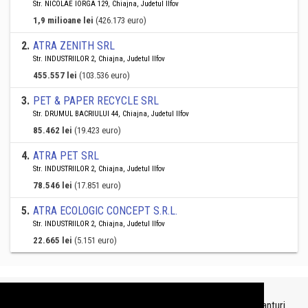
Str. NICOLAE IORGA 129, Chiajna, Judetul Ilfov
1,9 milioane lei
(426.173 euro)
2
.
ATRA ZENITH SRL
Str. INDUSTRIILOR 2, Chiajna, Judetul Ilfov
455.557 lei
(103.536 euro)
3
.
PET & PAPER RECYCLE SRL
Str. DRUMUL BACRIULUI 44, Chiajna, Judetul Ilfov
85.462 lei
(19.423 euro)
4
.
ATRA PET SRL
Str. INDUSTRIILOR 2, Chiajna, Judetul Ilfov
78.546 lei
(17.851 euro)
5
.
ATRA ECOLOGIC CONCEPT S.R.L.
Str. INDUSTRIILOR 2, Chiajna, Judetul Ilfov
22.665 lei
(5.151 euro)
Topurile sunt realizate de
TopFirme
pe baza ultimelor bilanturi