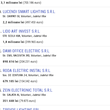
3,1 milioane lei
(703.186 euro)
0
.
LUCENDI SMART LIGHTING S.R.L.
Str. CARPATI 50, Voluntari, Judetul Ilfov
2,2 milioane lei
(497.453 euro)
1
.
LIDO ART INVEST S.R.L.
STR. SCOLII 40A, Voluntari, Judetul Ilfov
1,8 milioane lei
(399.965 euro)
2
.
DAMI OFFICE ELECTRIC S.R.L.
Str. EMIL RACOVITA 39D, Voluntari, Judetul Ilfov
898.616 lei
(204.231 euro)
3
.
RODA ELECTRIC INSTAL S.R.L.
Sos. DE CENTURA 2-4, Voluntari, Judetul Ilfov
679.105 lei
(154.342 euro)
4
.
ZEIN ELECTRONIC TOTAL S.R.L.
Str. GALATA 46, Voluntari, Judetul Ilfov
351.448 lei
(79.875 euro)
5
.
TREVOS LIGHTING SRL