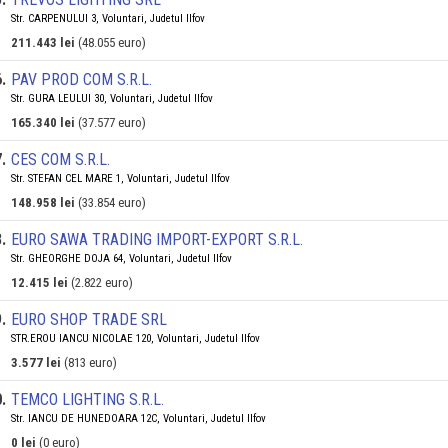
Str. CARPENULUI 3, Voluntari, Judetul Ilfov
211.443 lei
(48.055 euro)
6
.
PAV PROD COM S.R.L.
Str. GURA LEULUI 30, Voluntari, Judetul Ilfov
165.340 lei
(37.577 euro)
7
.
CES COM S.R.L.
Str. STEFAN CEL MARE 1, Voluntari, Judetul Ilfov
148.958 lei
(33.854 euro)
8
.
EURO SAWA TRADING IMPORT-EXPORT S.R.L.
Str. GHEORGHE DOJA 64, Voluntari, Judetul Ilfov
12.415 lei
(2.822 euro)
9
.
EURO SHOP TRADE SRL
STR.EROU IANCU NICOLAE 120, Voluntari, Judetul Ilfov
3.577 lei
(813 euro)
0
.
TEMCO LIGHTING S.R.L.
Str. IANCU DE HUNEDOARA 12C, Voluntari, Judetul Ilfov
0 lei
(0 euro)