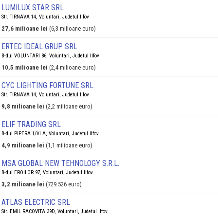
LUMILUX STAR SRL
Str. TIRNAVA 14, Voluntari, Judetul Ilfov
27,6 milioane lei
(6,3 milioane euro)
ERTEC IDEAL GRUP SRL
B-dul VOLUNTARI 86, Voluntari, Judetul Ilfov
10,5 milioane lei
(2,4 milioane euro)
CYC LIGHTING FORTUNE SRL
Str. TIRNAVA 14, Voluntari, Judetul Ilfov
9,8 milioane lei
(2,2 milioane euro)
ELIF TRADING SRL
B-dul PIPERA 1/VI A, Voluntari, Judetul Ilfov
4,9 milioane lei
(1,1 milioane euro)
MSA GLOBAL NEW TEHNOLOGY S.R.L.
B-dul EROILOR 97, Voluntari, Judetul Ilfov
3,2 milioane lei
(729.526 euro)
ATLAS ELECTRIC SRL
Str. EMIL RACOVITA 39D, Voluntari, Judetul Ilfov