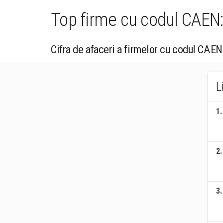
Top firme cu codul CAEN: 4
Cifra de afaceri a firmelor cu codul CAEN 
L
1
.
2
.
3
.