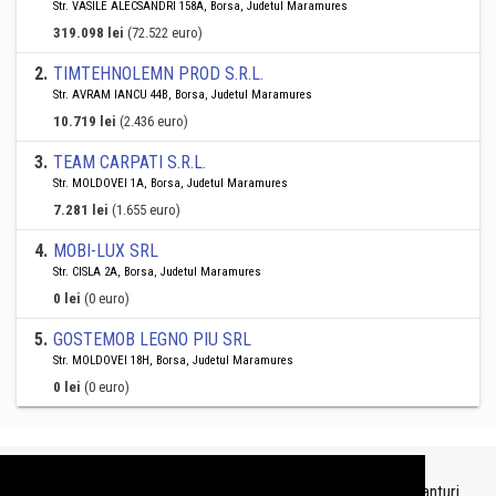
Str. VASILE ALECSANDRI 158A, Borsa, Judetul Maramures
319.098 lei
(72.522 euro)
2
.
TIMTEHNOLEMN PROD S.R.L.
Str. AVRAM IANCU 44B, Borsa, Judetul Maramures
10.719 lei
(2.436 euro)
3
.
TEAM CARPATI S.R.L.
Str. MOLDOVEI 1A, Borsa, Judetul Maramures
7.281 lei
(1.655 euro)
4
.
MOBI-LUX SRL
Str. CISLA 2A, Borsa, Judetul Maramures
0 lei
(0 euro)
5
.
GOSTEMOB LEGNO PIU SRL
Str. MOLDOVEI 18H, Borsa, Judetul Maramures
0 lei
(0 euro)
Topurile sunt realizate de
TopFirme
pe baza ultimelor bilanturi