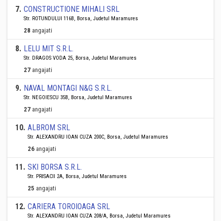
7
.
CONSTRUCTIONE MIHALI SRL
Str. ROTUNDULUI 116B, Borsa, Judetul Maramures
28
angajati
8
.
LELU MIT S.R.L.
Str. DRAGOS VODA 25, Borsa, Judetul Maramures
27
angajati
9
.
NAVAL MONTAGI N&G S.R.L.
Str. NEGOIESCU 35B, Borsa, Judetul Maramures
27
angajati
10
.
ALBROM SRL
Str. ALEXANDRU IOAN CUZA 200C, Borsa, Judetul Maramures
26
angajati
11
.
SKI BORSA S.R.L.
Str. PRISACII 2A, Borsa, Judetul Maramures
25
angajati
12
.
CARIERA TOROIOAGA SRL
Str. ALEXANDRU IOAN CUZA 208/A, Borsa, Judetul Maramures