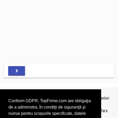
Topurile sunt realizate de
TopFirme
pe baza ultimelor bilanturi
Conform GDPR, TopFirme.com are obligaţia
depuse si au scop informativ.
de a administra, în condiţii de siguranţă şi
Este interzisa folosirea topurilor fara acordul TopFirme si fara
numai pentru scopurile specificate, datele
precizarea sursei.