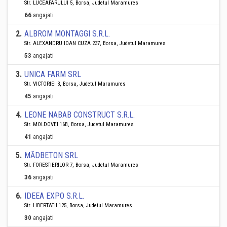
Str. LUCEAFARULUI 5, Borsa, Judetul Maramures
66
angajati
2
.
ALBROM MONTAGGI S.R.L.
Str. ALEXANDRU IOAN CUZA 237, Borsa, Judetul Maramures
53
angajati
3
.
UNICA FARM SRL
Str. VICTORIEI 3, Borsa, Judetul Maramures
45
angajati
4
.
LEONE NABAB CONSTRUCT S.R.L.
Str. MOLDOVEI 16B, Borsa, Judetul Maramures
41
angajati
5
.
MĂDBETON SRL
Str. FORESTIERILOR 7, Borsa, Judetul Maramures
36
angajati
6
.
IDEEA EXPO S.R.L.
Str. LIBERTATII 125, Borsa, Judetul Maramures
30
angajati