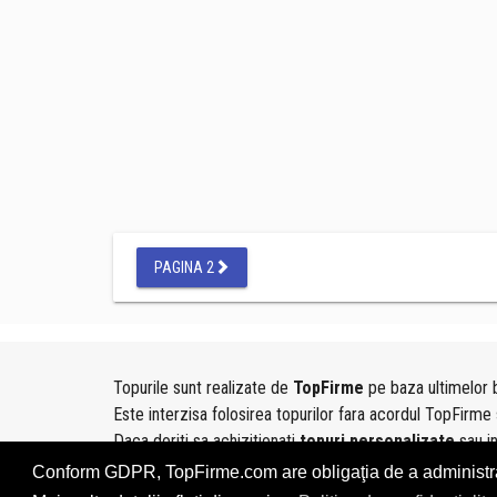
PAGINA 2
Topurile sunt realizate de
TopFirme
pe baza ultimelor b
Este interzisa folosirea topurilor fara acordul TopFirme 
Daca doriti sa achizitionati
topuri personalizate
sau i
folosind sectiunea
Contact
Conform GDPR, TopFirme.com are obligaţia de a administra, î