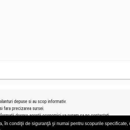
ilanturi depuse si au scop informativ.
si fara precizarea sursei.
nformatii despre agentii economici va rugam sa ne contactati
n condiţii de siguranţă şi numai pentru scopurile specificate, d