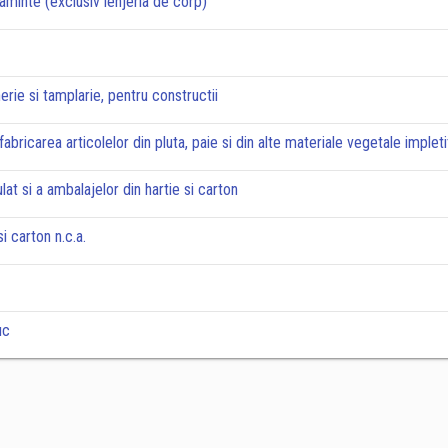
aminte (exclusiv lenjeria de corp)
rie si tamplarie, pentru constructii
abricarea articolelor din pluta, paie si din alte materiale vegetale implet
lat si a ambalajelor din hartie si carton
si carton n.c.a.
uc