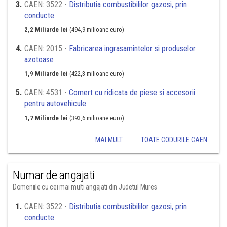
3
.
CAEN: 3522 -
Distributia combustibililor gazosi, prin
conducte
2,2 Miliarde lei
(494,9 milioane euro)
4
.
CAEN: 2015 -
Fabricarea ingrasamintelor si produselor
azotoase
1,9 Miliarde lei
(422,3 milioane euro)
5
.
CAEN: 4531 -
Comert cu ridicata de piese si accesorii
pentru autovehicule
1,7 Miliarde lei
(393,6 milioane euro)
MAI MULT
TOATE CODURILE CAEN
Numar de angajati
Domeniile cu cei mai multi angajati din Judetul Mures
1
.
CAEN: 3522 -
Distributia combustibililor gazosi, prin
conducte