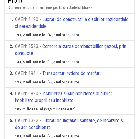
Profit
Domeniile cu cel mai mare profit din Judetul Mures
1
.
CAEN: 4120 -
Lucrari de constructii a cladirilor rezidentiale
si nerezidentiale
190,2 milioane lei
(43,2 milioane euro)
2
.
CAEN: 3523 -
Comercializarea combustibililor gazosi, prin
conducte
133,5 milioane lei
(30,3 milioane euro)
3
.
CAEN: 4941 -
Transporturi rutiere de marfuri
127,2 milioane lei
(28,9 milioane euro)
4
.
CAEN: 6820 -
Inchirierea si subinchirierea bunurilor
imobiliare proprii sau inchiriate
105 milioane lei
(23,9 milioane euro)
5
.
CAEN: 4322 -
Lucrari de instalatii sanitare, de incalzire si
de aer conditionat
104,3 milioane lei
(23,7 milioane euro)