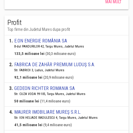
MAI MULT
Profit
Top firme din Judetul Mures dupa profit
1
.
E.ON ENERGIE ROMÂNIA SA
B-dul PANDURILOR 42, Targu Mures, Judetul Mures
133,5 milioane lei
(30,3 milioane euro)
2
.
FABRICA DE ZAHĂR PREMIUM LUDUŞ S.A.
Str. FABRICII 3, Ludus, Judetul Mures
92,1 milioane lei
(20,9 milioane euro)
3
.
GEDEON RICHTER ROMANIA SA
Str. CUZA VODA 99-105, Targu Mures, Judetul Mures
50 milioane lei
(11,4 milioane euro)
4
.
MAURER IMOBILIARE MUREŞ S.R.L.
Str. ION HELIADE RADULESCU 4, Targu Mures, Judetul Mures
41,5 milioane lei
(9,4 milioane euro)