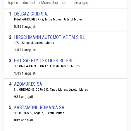
Top firme din Judetul Mures dupa numarul de angajati
1
.
DELGAZ GRID S.A.
B-dul PANDURILOR 42, Targu Mures, Judetul Mures
5.307
angajati
2
.
HIRSCHMANN AUTOMOTIVE TM S.R.L.
1/A -, Sanpaul, Judetul Mures
1.529
angajati
3
.
GST SAFETY TEXTILES RO SRL
Str. CALEA BARATILOR 17, Albesti, Judetul Mures
1.054
angajati
4
.
AZOMURES SA
Str. GHEORGHE DOJA 300, Targu Mures, Judetul Mures
921
angajati
5
.
KASTAMONU ROMANIA SA
Str. IERBUS 37, Reghin, Judetul Mures
832
angajati