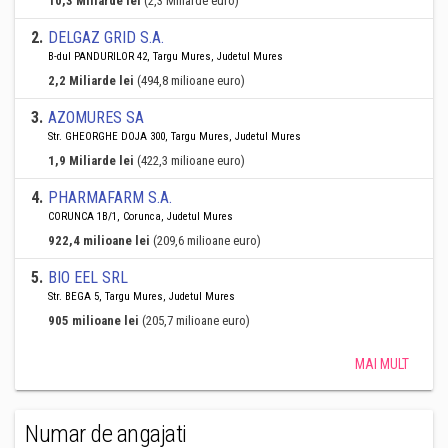
10,3 Miliarde lei
(2,3 Miliarde euro)
2
.
DELGAZ GRID S.A.
B-dul PANDURILOR 42, Targu Mures, Judetul Mures
2,2 Miliarde lei
(494,8 milioane euro)
3
.
AZOMURES SA
Str. GHEORGHE DOJA 300, Targu Mures, Judetul Mures
1,9 Miliarde lei
(422,3 milioane euro)
4
.
PHARMAFARM S.A.
CORUNCA 1B/1, Corunca, Judetul Mures
922,4 milioane lei
(209,6 milioane euro)
5
.
BIO EEL SRL
Str. BEGA 5, Targu Mures, Judetul Mures
905 milioane lei
(205,7 milioane euro)
MAI MULT
Numar de angajati