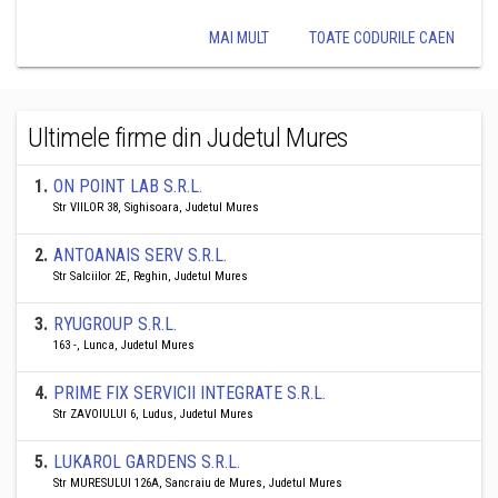
MAI MULT
TOATE CODURILE CAEN
Ultimele firme din Judetul Mures
1
.
ON POINT LAB S.R.L.
Str VIILOR 38, Sighisoara, Judetul Mures
2
.
ANTOANAIS SERV S.R.L.
Str Salciilor 2E, Reghin, Judetul Mures
3
.
RYUGROUP S.R.L.
163 -, Lunca, Judetul Mures
4
.
PRIME FIX SERVICII INTEGRATE S.R.L.
Str ZAVOIULUI 6, Ludus, Judetul Mures
5
.
LUKAROL GARDENS S.R.L.
Str MURESULUI 126A, Sancraiu de Mures, Judetul Mures