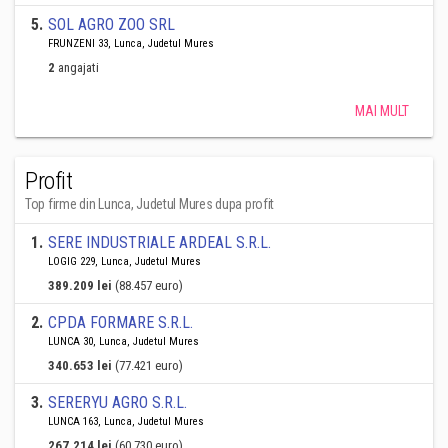
5
.
SOL AGRO ZOO SRL
FRUNZENI 33, Lunca, Judetul Mures
2
angajati
MAI MULT
Profit
Top firme din Lunca, Judetul Mures dupa profit
1
.
SERE INDUSTRIALE ARDEAL S.R.L.
LOGIG 229, Lunca, Judetul Mures
389.209 lei
(88.457 euro)
2
.
CPDA FORMARE S.R.L.
LUNCA 30, Lunca, Judetul Mures
340.653 lei
(77.421 euro)
3
.
SERERYU AGRO S.R.L.
LUNCA 163, Lunca, Judetul Mures
267.214 lei
(60.730 euro)