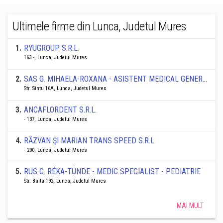
Ultimele firme din Lunca, Judetul Mures
1
.
RYUGROUP S.R.L.
163 -, Lunca, Judetul Mures
2
.
SAS G. MIHAELA-ROXANA - ASISTENT MEDICAL GENERALIST
Str. Sintu 16A, Lunca, Judetul Mures
3
.
ANCAFLORDENT S.R.L.
- 137, Lunca, Judetul Mures
4
.
RĂZVAN ŞI MARIAN TRANS SPEED S.R.L.
- 200, Lunca, Judetul Mures
5
.
RUS C. RÉKA-TÜNDE - MEDIC SPECIALIST - PEDIATRIE
Str. Baita 192, Lunca, Judetul Mures
MAI MULT