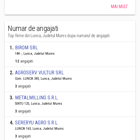
MAI MULT
Numar de angajati
Top firme din Lunca, Judetul Mures dupa numarul de angajati
1
.
BIROM SRL
184 -, Lunca, Judetul Mures
12
angajati
2
.
AGROSERV VULTUR SRL
Com. LUNCA 240, Lunca, Judetul Mures
3
angajati
3
.
METALMILLING S.R.L.
SINTU 125, Lunca, Judetul Mures
3
angajati
4
.
SERERYU AGRO S.R.L.
LUNCA 163, Lunca, Judetul Mures
3
angajati