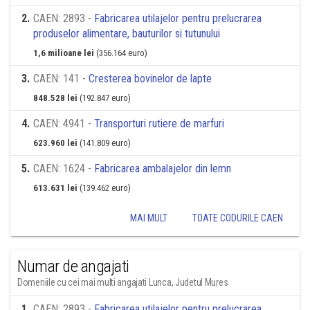
2
.
CAEN: 2893 -
Fabricarea utilajelor pentru prelucrarea
produselor alimentare, bauturilor si tutunului
1,6 milioane lei
(356.164 euro)
3
.
CAEN: 141 -
Cresterea bovinelor de lapte
848.528 lei
(192.847 euro)
4
.
CAEN: 4941 -
Transporturi rutiere de marfuri
623.960 lei
(141.809 euro)
5
.
CAEN: 1624 -
Fabricarea ambalajelor din lemn
613.631 lei
(139.462 euro)
MAI MULT
TOATE CODURILE CAEN
Numar de angajati
Domeniile cu cei mai multi angajati Lunca, Judetul Mures
1
.
CAEN: 2893 -
Fabricarea utilajelor pentru prelucrarea