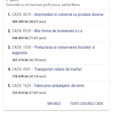
Domeniile cu cel mai mare profit Lunca, Judetul Mures
1
.
CAEN: 4619 -
Intermedieri in comertul cu produse diverse
389.209 lei
(88.457 euro)
2
.
CAEN: 8559 -
Alte forme de invatamant n.c.a.
340.653 lei
(77.421 euro)
3
.
CAEN: 1039 -
Prelucrarea si conservarea fructelor si
legumelor
267.214 lei
(60.730 euro)
4
.
CAEN: 4941 -
Transporturi rutiere de marfuri
176.678 lei
(40.154 euro)
5
.
CAEN: 1624 -
Fabricarea ambalajelor din lemn
122.614 lei
(27.867 euro)
MAI MULT
TOATE CODURILE CAEN