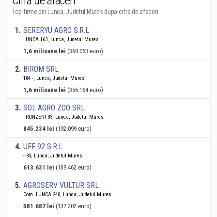
Cifra de afaceri
Top firme din Lunca, Judetul Mures dupa cifra de afaceri
1
.
SERERYU AGRO S.R.L.
LUNCA 163, Lunca, Judetul Mures
1,6 milioane lei
(360.053 euro)
2
.
BIROM SRL
184 -, Lunca, Judetul Mures
1,6 milioane lei
(356.164 euro)
3
.
SOL AGRO ZOO SRL
FRUNZENI 33, Lunca, Judetul Mures
845.234 lei
(192.099 euro)
4
.
UFF 92 S.R.L.
- 83, Lunca, Judetul Mures
613.631 lei
(139.462 euro)
5
.
AGROSERV VULTUR SRL
Com. LUNCA 240, Lunca, Judetul Mures
581.687 lei
(132.202 euro)