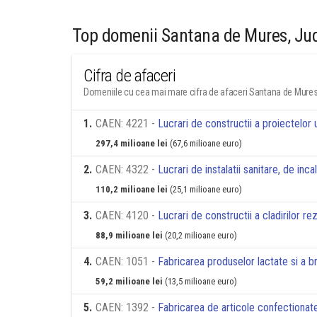
Top domenii Santana de Mures, Ju
Cifra de afaceri
Domeniile cu cea mai mare cifra de afaceri Santana de Mures
1
.
CAEN: 4221 -
Lucrari de constructii a proiectelor u
297,4 milioane lei
(67,6 milioane euro)
2
.
CAEN: 4322 -
Lucrari de instalatii sanitare, de inca
110,2 milioane lei
(25,1 milioane euro)
3
.
CAEN: 4120 -
Lucrari de constructii a cladirilor re
88,9 milioane lei
(20,2 milioane euro)
4
.
CAEN: 1051 -
Fabricarea produselor lactate si a b
59,2 milioane lei
(13,5 milioane euro)
5
.
CAEN: 1392 -
Fabricarea de articole confectionate