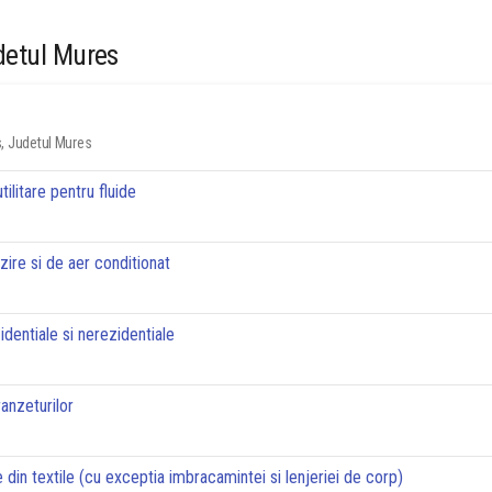
detul Mures
, Judetul Mures
tilitare pentru fluide
lzire si de aer conditionat
zidentiale si nerezidentiale
ranzeturilor
 din textile (cu exceptia imbracamintei si lenjeriei de corp)