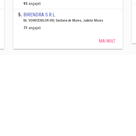
93
angajati
5
.
BIRENDRA S.R.L.
Str. VOINICENILOR 693, Santana de Mures, Judetul Mures
71
angajati
MAI MULT