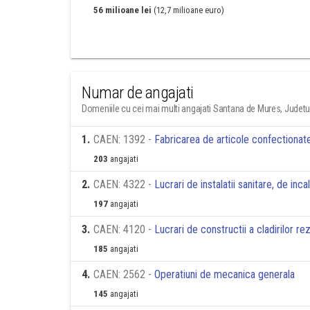
56 milioane lei
(12,7 milioane euro)
Numar de angajati
Domeniile cu cei mai multi angajati Santana de Mures, Judet
1
.
CAEN: 1392 -
Fabricarea de articole confectionate
203
angajati
2
.
CAEN: 4322 -
Lucrari de instalatii sanitare, de inca
197
angajati
3
.
CAEN: 4120 -
Lucrari de constructii a cladirilor re
185
angajati
4
.
CAEN: 2562 -
Operatiuni de mecanica generala
145
angajati