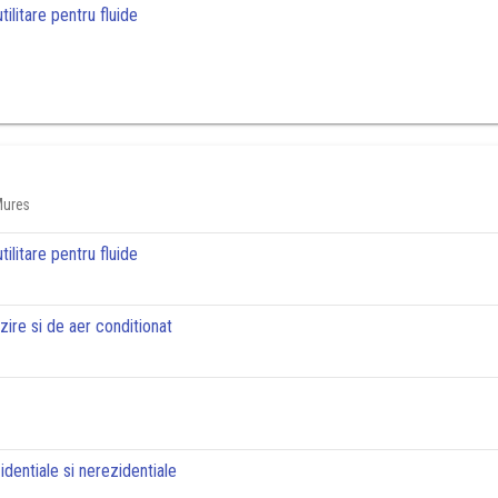
tilitare pentru fluide
Mures
tilitare pentru fluide
lzire si de aer conditionat
zidentiale si nerezidentiale