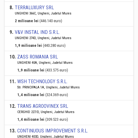
8
.
TERRALUXURY SRL
UNGHENI 366C, Ungheni, Judetul Mures
2 milioane lei
(446.140 euro)
9
.
V&V INSTAL IND S.R.L.
UNGHENI 274D, Ungheni, Judetul Mures
1,9 milioane lei
(440.280 euro)
10
.
ZASS ROMANIA SRL
UNGHENI 40A, Ungheni, Judetul Mures
1,9 milioane lei
(433.575 euro)
11
.
WSH TECHNOLOGY S.R.L.
Str. PRINCIPALA 1A, Ungheni, Judetul Mures
1,4 milioane lei
(324.369 euro)
12
.
TRANS AGROOVINEX SRL
CERGHID 227/D, Ungheni, Judetul Mures
1,4 milioane lei
(309.523 euro)
13
.
CONTINUOUS IMPROVEMENT S.R.L.
UNGHENI 403D, Ungheni, Judetul Mures