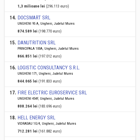
1,3 milioane lei
(296.113 euro)
14
.
DOCSMART SRL
UNGHENI 95 A, Ungheni, Judetul Mures
874.589 lei
(198.770 euro)
15
.
DANUTRITION SRL
PRINCIPALA 100A, Ungheni, Judetul Mures
866.851 lei
(197.012 euro)
16
.
LOGISTIC CONSULTANCY S.R.L.
UNGHENI 171, Ungheni, Judetul Mures
844.065 lei
(191.833 euro)
17
.
FIRE ELECTRIC EUROSERVICE SRL
UNGHENI 454F, Ungheni, Judetul Mures
808.264 lei
(183.696 euro)
18
.
HELL ENERGY SRL
VIDRASAU 1G/4, Ungheni, Judetul Mures
712.281 lei
(161.882 euro)