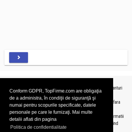
Topurile sunt realizate de
TopFirme
pe baza ultimelor bilanturi
Conform GDPR, TopFirme.com are obligaţia
depuse si au scop informativ.
de a administra, în condiţii de siguranţă şi
Este interzisa folosirea topurilor fara acordul TopFirme si fara
numai pentru scopurile specificate, datele
precizarea sursei.
personale pe care le furnizaţi. Mai multe
Daca doriti sa achizitionati
topuri personalizate
sau informatii
detalii aflati din pagina
despre agentii economici va rugam sa ne contactati folosind
Politica de confidentialitate
sectiunea
Contact