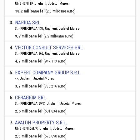
UNGHENI 1P, Ungheni, Judetul Mures
10,2 milioane lei
(2,3 milioane euro)
3
.
NARIDA SRL
Str. PRINCIPALA 131, Ungheni, Judetul Mures
9,7 milioane lei
(2,2 milioane euro)
4
.
VECTOR CONSULT SERVICES SRL
Str. PRINCIPALA 263, Ungheni, Judetul Mures
4,2 milioane lei
(947.113 euro)
5
.
EXPERT COMPANY GROUP S.R.L.
- -, Ungheni, Judetul Mures
3,2 milioane lei
(735.216 euro)
6
.
CERAGRIM SRL
Str. PRINCIPALA 59/C, Ungheni, Judetul Mures
2,6 milioane lei
(581.834 euro)
7
.
AVALON PROPERTY S.R.L.
UNGHENI 261/R, Ungheni, Judetul Mures
2,5 milioane lei
(575.090 euro)