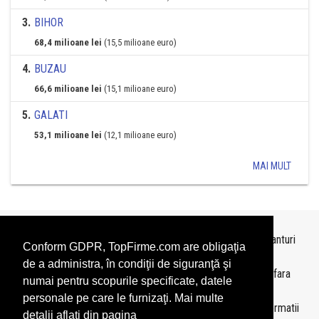
3
.
BIHOR
68,4 milioane lei
(15,5 milioane euro)
4
.
BUZAU
66,6 milioane lei
(15,1 milioane euro)
5
.
GALATI
53,1 milioane lei
(12,1 milioane euro)
MAI MULT
Topurile sunt realizate de
TopFirme
pe baza ultimelor bilanturi
Conform GDPR, TopFirme.com are obligaţia
depuse si au scop informativ.
de a administra, în condiţii de siguranţă şi
Este interzisa folosirea topurilor fara acordul TopFirme si fara
numai pentru scopurile specificate, datele
precizarea sursei.
personale pe care le furnizaţi. Mai multe
Daca doriti sa achizitionati
topuri personalizate
sau informatii
detalii aflati din pagina