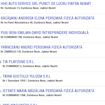
HHO AUTO SERVICE SRL-PUNCT DE LUCRU PIATRA NEAMT
Str. Dumbravei 13, Dumbrava Rosie, Judetul Neamt
RĂCĂŞANU ANDREEA-ELENA PERSOANĂ FIZICĂ AUTORIZATĂ
Str Inv.Pavel Alexandrescu 40, Dumbrava Rosie, Judetul Neamt
PUIU BENI-EMILIAN-DAVID ÎNTREPRINDERE INDIVIDUALĂ
Str DUMBRAVEI 200, Dumbrava Rosie, Judetul Neamt
VRÂNCEANU ANDREI PERSOANĂ FIZICĂ AUTORIZATĂ
Str ZIMBRULUI 125, Dumbrava Rosie, Judetul Neamt
0
.
TIA PLAYZONE S.R.L.
Str DUMBRAVEI 5, Dumbrava Rosie, Judetul Neamt
1
.
TAINA GUSTULUI YULSEM S.R.L.
Str 1 Decembrie 1918 1, Dumbrava Rosie, Judetul Neamt
2
.
ISTRATE MARIA-MĂDĂLINA PERSOANĂ FIZICĂ AUTORIZATĂ
Str DUMBRAVEI 135A, Dumbrava Rosie, Judetul Neamt