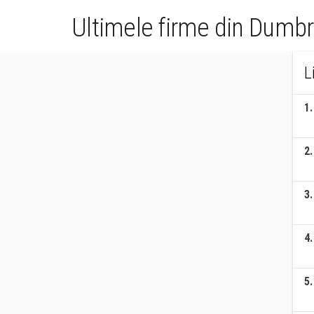
Ultimele firme din Dumb
L
1
.
2
.
3
.
4
.
5
.