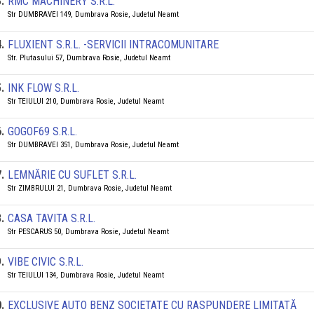
3
.
RMC MACHINERY S.R.L.
Str DUMBRAVEI 149, Dumbrava Rosie, Judetul Neamt
4
.
FLUXIENT S.R.L. -SERVICII INTRACOMUNITARE
Str. Plutasului 57, Dumbrava Rosie, Judetul Neamt
5
.
INK FLOW S.R.L.
Str TEIULUI 210, Dumbrava Rosie, Judetul Neamt
6
.
GOGOF69 S.R.L.
Str DUMBRAVEI 351, Dumbrava Rosie, Judetul Neamt
7
.
LEMNĂRIE CU SUFLET S.R.L.
Str ZIMBRULUI 21, Dumbrava Rosie, Judetul Neamt
8
.
CASA TAVITA S.R.L.
Str PESCARUS 50, Dumbrava Rosie, Judetul Neamt
9
.
VIBE CIVIC S.R.L.
Str TEIULUI 134, Dumbrava Rosie, Judetul Neamt
0
.
EXCLUSIVE AUTO BENZ SOCIETATE CU RASPUNDERE LIMITATĂ