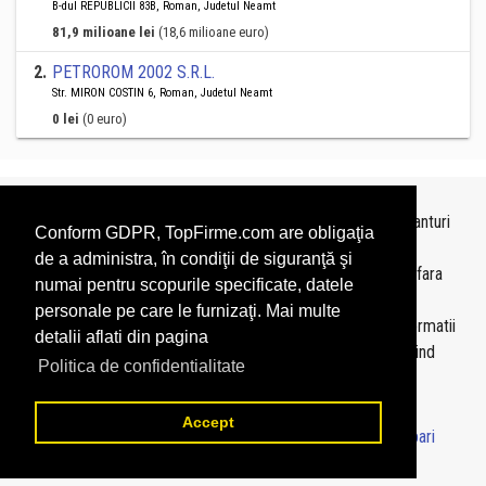
B-dul REPUBLICII 83B, Roman, Judetul Neamt
81,9 milioane lei
(18,6 milioane euro)
2
.
PETROROM 2002 S.R.L.
Str. MIRON COSTIN 6, Roman, Judetul Neamt
0 lei
(0 euro)
Topurile sunt realizate de
TopFirme
pe baza ultimelor bilanturi
Conform GDPR, TopFirme.com are obligaţia
depuse si au scop informativ.
de a administra, în condiţii de siguranţă şi
Este interzisa folosirea topurilor fara acordul TopFirme si fara
numai pentru scopurile specificate, datele
precizarea sursei.
personale pe care le furnizaţi. Mai multe
Daca doriti sa achizitionati
topuri personalizate
sau informatii
detalii aflati din pagina
despre agentii economici va rugam sa ne contactati folosind
Politica de confidentialitate
sectiunea
Contact
Accept
© 2026 - TopFirme -
Termeni si conditii
-
Contact
-
Intrebari
frecvente