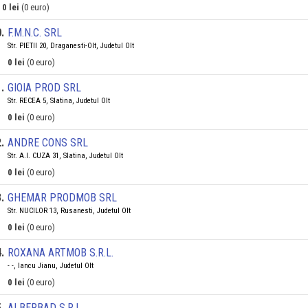
0 lei
(0 euro)
0
.
F.M.N.C. SRL
Str. PIETII 20, Draganesti-Olt, Judetul Olt
0 lei
(0 euro)
1
.
GIOIA PROD SRL
Str. RECEA 5, Slatina, Judetul Olt
0 lei
(0 euro)
2
.
ANDRE CONS SRL
Str. A.I. CUZA 31, Slatina, Judetul Olt
0 lei
(0 euro)
3
.
GHEMAR PRODMOB SRL
Str. NUCILOR 13, Rusanesti, Judetul Olt
0 lei
(0 euro)
4
.
ROXANA ARTMOB S.R.L.
- -, Iancu Jianu, Judetul Olt
0 lei
(0 euro)
5
.
ALBERBAD S.R.L.