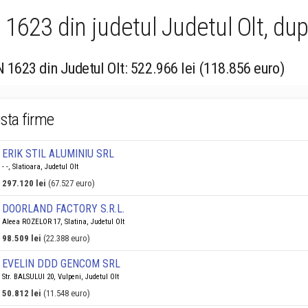
1623 din judetul Judetul Olt, dup
N 1623 din Judetul Olt: 522.966 lei (118.856 euro)
ista firme
ERIK STIL ALUMINIU SRL
- -, Slatioara, Judetul Olt
297.120 lei
(67.527 euro)
DOORLAND FACTORY S.R.L.
Aleea ROZELOR 17, Slatina, Judetul Olt
98.509 lei
(22.388 euro)
EVELIN DDD GENCOM SRL
Str. BALSULUI 20, Vulpeni, Judetul Olt
50.812 lei
(11.548 euro)