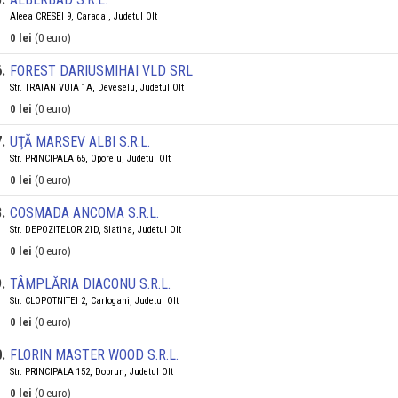
Aleea CRESEI 9, Caracal, Judetul Olt
0 lei
(0 euro)
6
.
FOREST DARIUSMIHAI VLD SRL
Str. TRAIAN VUIA 1A, Deveselu, Judetul Olt
0 lei
(0 euro)
7
.
UŢĂ MARSEV ALBI S.R.L.
Str. PRINCIPALA 65, Oporelu, Judetul Olt
0 lei
(0 euro)
8
.
COSMADA ANCOMA S.R.L.
Str. DEPOZITELOR 21D, Slatina, Judetul Olt
0 lei
(0 euro)
9
.
TÂMPLĂRIA DIACONU S.R.L.
Str. CLOPOTNITEI 2, Carlogani, Judetul Olt
0 lei
(0 euro)
0
.
FLORIN MASTER WOOD S.R.L.
Str. PRINCIPALA 152, Dobrun, Judetul Olt
0 lei
(0 euro)