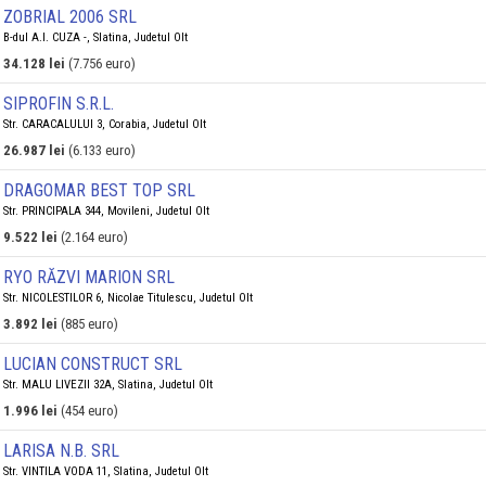
ZOBRIAL 2006 SRL
B-dul A.I. CUZA -, Slatina, Judetul Olt
34.128 lei
(7.756 euro)
SIPROFIN S.R.L.
Str. CARACALULUI 3, Corabia, Judetul Olt
26.987 lei
(6.133 euro)
DRAGOMAR BEST TOP SRL
Str. PRINCIPALA 344, Movileni, Judetul Olt
9.522 lei
(2.164 euro)
RYO RĂZVI MARION SRL
Str. NICOLESTILOR 6, Nicolae Titulescu, Judetul Olt
3.892 lei
(885 euro)
LUCIAN CONSTRUCT SRL
Str. MALU LIVEZII 32A, Slatina, Judetul Olt
1.996 lei
(454 euro)
LARISA N.B. SRL
Str. VINTILA VODA 11, Slatina, Judetul Olt