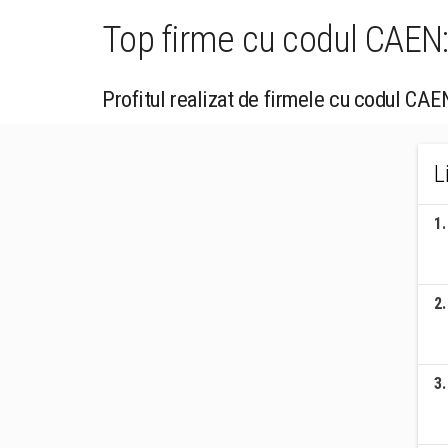
Top firme cu codul CAEN: 
Profitul realizat de firmele cu codul CAE
L
1
.
2
.
3
.