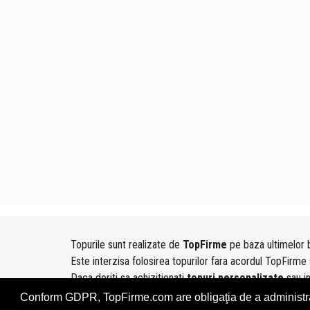
Topurile sunt realizate de
TopFirme
pe baza ultimelor b
Este interzisa folosirea topurilor fara acordul TopFirme 
Daca doriti sa achizitionati
topuri personalizate
sau i
folosind sectiunea
Contact
Conform GDPR, TopFirme.com are obligaţia de a administra, î