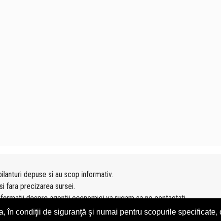
ilanturi depuse si au scop informativ.
si fara precizarea sursei.
nformatii despre agentii economici va rugam sa ne contactati
n condiţii de siguranţă şi numai pentru scopurile specificate, d