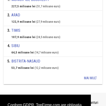
227,5 milioane lei
(51,7 milioane euro)
2
.
ARAD
122,9 milioane lei
(27,9 milioane euro)
3
.
TIMIS
107,9 milioane lei
(24,5 milioane euro)
4
.
SIBIU
64,5 milioane lei
(14,7 milioane euro)
5
.
BISTRITA-NASAUD
53,7 milioane lei
(12,2 milioane euro)
MAI MULT
Topurile sunt realizate de
TopFirme
pe baza ultimelor bilanturi
Conform GDPR, TopFirme.com are obligaţia