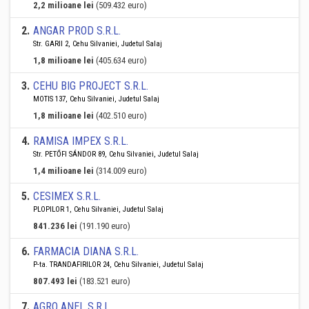
2,2 milioane lei
(509.432 euro)
2
.
ANGAR PROD S.R.L.
Str. GARII 2, Cehu Silvaniei, Judetul Salaj
1,8 milioane lei
(405.634 euro)
3
.
CEHU BIG PROJECT S.R.L.
MOTIS 137, Cehu Silvaniei, Judetul Salaj
1,8 milioane lei
(402.510 euro)
4
.
RAMISA IMPEX S.R.L.
Str. PETŐFI SÁNDOR 89, Cehu Silvaniei, Judetul Salaj
1,4 milioane lei
(314.009 euro)
5
.
CESIMEX S.R.L.
PLOPILOR 1, Cehu Silvaniei, Judetul Salaj
841.236 lei
(191.190 euro)
6
.
FARMACIA DIANA S.R.L.
P-ta. TRANDAFIRILOR 24, Cehu Silvaniei, Judetul Salaj
807.493 lei
(183.521 euro)
7
.
AGRO ANEL S.R.L.