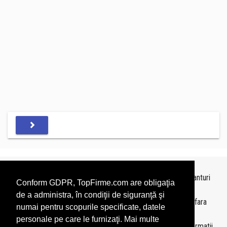
Topurile sunt realizate de
TopFirme
pe baza ultimelor bilanturi
Conform GDPR, TopFirme.com are obligaţia
depuse si au scop informativ.
de a administra, în condiţii de siguranţă şi
Este interzisa folosirea topurilor fara acordul TopFirme si fara
numai pentru scopurile specificate, datele
precizarea sursei.
personale pe care le furnizaţi. Mai multe
Daca doriti sa achizitionati
topuri personalizate
sau informatii