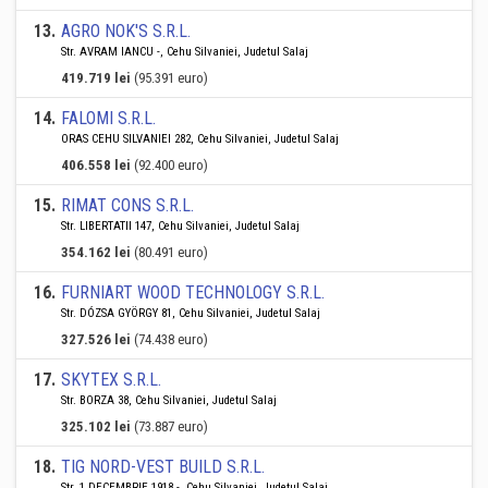
13
.
AGRO NOK'S S.R.L.
Str. AVRAM IANCU -, Cehu Silvaniei, Judetul Salaj
419.719 lei
(95.391 euro)
14
.
FALOMI S.R.L.
ORAS CEHU SILVANIEI 282, Cehu Silvaniei, Judetul Salaj
406.558 lei
(92.400 euro)
15
.
RIMAT CONS S.R.L.
Str. LIBERTATII 147, Cehu Silvaniei, Judetul Salaj
354.162 lei
(80.491 euro)
16
.
FURNIART WOOD TECHNOLOGY S.R.L.
Str. DÓZSA GYÖRGY 81, Cehu Silvaniei, Judetul Salaj
327.526 lei
(74.438 euro)
17
.
SKYTEX S.R.L.
Str. BORZA 38, Cehu Silvaniei, Judetul Salaj
325.102 lei
(73.887 euro)
18
.
TIG NORD-VEST BUILD S.R.L.
Str. 1 DECEMBRIE 1918 -, Cehu Silvaniei, Judetul Salaj