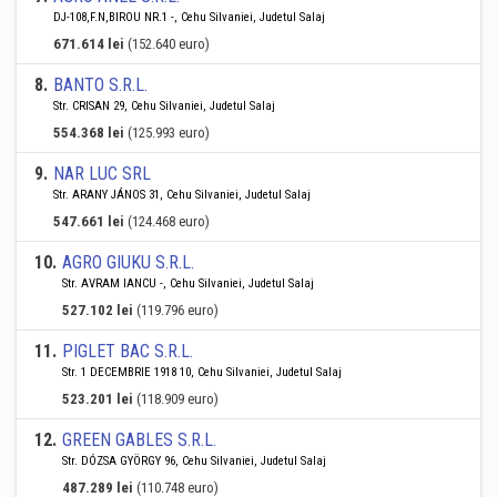
DJ-108,F.N,BIROU NR.1 -, Cehu Silvaniei, Judetul Salaj
671.614 lei
(152.640 euro)
8
.
BANTO S.R.L.
Str. CRISAN 29, Cehu Silvaniei, Judetul Salaj
554.368 lei
(125.993 euro)
9
.
NAR LUC SRL
Str. ARANY JÁNOS 31, Cehu Silvaniei, Judetul Salaj
547.661 lei
(124.468 euro)
10
.
AGRO GIUKU S.R.L.
Str. AVRAM IANCU -, Cehu Silvaniei, Judetul Salaj
527.102 lei
(119.796 euro)
11
.
PIGLET BAC S.R.L.
Str. 1 DECEMBRIE 1918 10, Cehu Silvaniei, Judetul Salaj
523.201 lei
(118.909 euro)
12
.
GREEN GABLES S.R.L.
Str. DÓZSA GYÖRGY 96, Cehu Silvaniei, Judetul Salaj
487.289 lei
(110.748 euro)