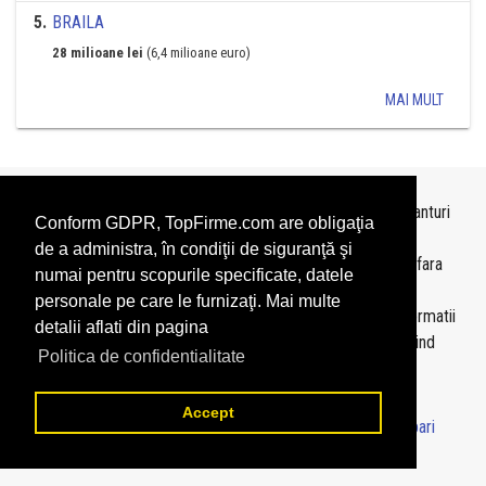
5
.
BRAILA
28 milioane lei
(6,4 milioane euro)
MAI MULT
Topurile sunt realizate de
TopFirme
pe baza ultimelor bilanturi
Conform GDPR, TopFirme.com are obligaţia
depuse si au scop informativ.
de a administra, în condiţii de siguranţă şi
Este interzisa folosirea topurilor fara acordul TopFirme si fara
numai pentru scopurile specificate, datele
precizarea sursei.
personale pe care le furnizaţi. Mai multe
Daca doriti sa achizitionati
topuri personalizate
sau informatii
detalii aflati din pagina
despre agentii economici va rugam sa ne contactati folosind
Politica de confidentialitate
sectiunea
Contact
Accept
© 2026 - TopFirme -
Termeni si conditii
-
Contact
-
Intrebari
frecvente