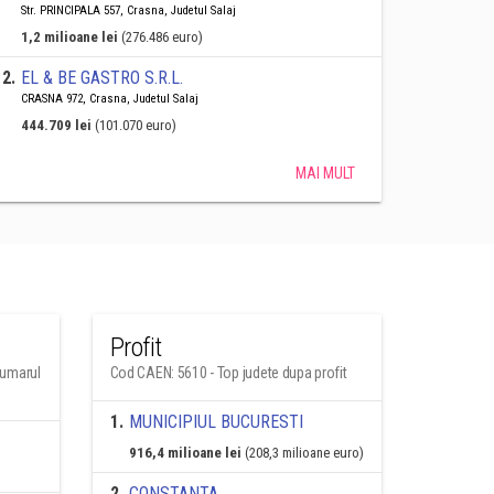
Str. PRINCIPALA 557, Crasna, Judetul Salaj
1,2 milioane lei
(276.486 euro)
2
.
EL & BE GASTRO S.R.L.
CRASNA 972, Crasna, Judetul Salaj
444.709 lei
(101.070 euro)
MAI MULT
Profit
numarul
Cod CAEN: 5610 - Top judete dupa profit
1
.
MUNICIPIUL BUCURESTI
916,4 milioane lei
(208,3 milioane euro)
2
.
CONSTANTA