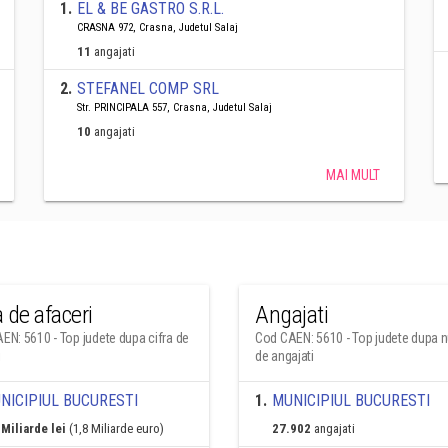
1
.
EL & BE GASTRO S.R.L.
CRASNA 972, Crasna, Judetul Salaj
11
angajati
2
.
STEFANEL COMP SRL
Str. PRINCIPALA 557, Crasna, Judetul Salaj
10
angajati
MAI MULT
a de afaceri
Angajati
EN: 5610 - Top judete dupa cifra de
Cod CAEN: 5610 - Top judete dupa 
i
de angajati
NICIPIUL BUCURESTI
1
.
MUNICIPIUL BUCURESTI
 Miliarde lei
(1,8 Miliarde euro)
27.902
angajati