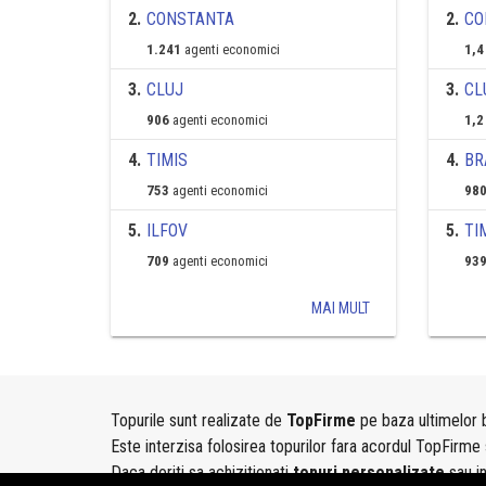
2
.
CONSTANTA
2
.
CO
1.241
agenti economici
1,4
3
.
CLUJ
3
.
CL
906
agenti economici
1,2
4
.
TIMIS
4
.
BR
753
agenti economici
980
5
.
ILFOV
5
.
TI
709
agenti economici
939
MAI MULT
Topurile sunt realizate de
TopFirme
pe baza ultimelor b
Este interzisa folosirea topurilor fara acordul TopFirme 
Daca doriti sa achizitionati
topuri personalizate
sau i