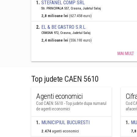
1
.
STEFANEL COMP SRL
Str. PRINCIPALA 557, Crasna, Judetul Salaj
2,8 milioane lei
(627.458 euro)
2
.
EL & BE GASTRO S.R.L.
CRASNA 972, Crasna, Judetul Salaj
2,4 milioane lei
(556.193 euro)
MAI MULT
Top judete CAEN 5610
Agenti economici
Cifr
Cod CAEN: 5610 - Top judete dupa numarul
Cod CA
de agenti economici
afacer
1
.
MUNICIPIUL BUCURESTI
1
.
MU
2.474
agenti economici
7,8