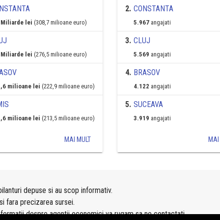
NSTANTA
2
.
CONSTANTA
 Miliarde lei
(308,7 milioane euro)
5.967
angajati
UJ
3
.
CLUJ
 Miliarde lei
(276,5 milioane euro)
5.569
angajati
ASOV
4
.
BRASOV
,6 milioane lei
(222,9 milioane euro)
4.122
angajati
MIS
5
.
SUCEAVA
,6 milioane lei
(213,5 milioane euro)
3.919
angajati
MAI MULT
MAI
ilanturi depuse si au scop informativ.
si fara precizarea sursei.
nformatii despre agentii economici va rugam sa ne contactati