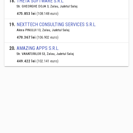
18
.
THETA SOFTWARE S.R.L.
Str. GHEORGHE DOJA 3, Zalau, Judetul Salaj
475.853 lei
(108.148 euro)
19
.
NEXTTECH CONSULTING SERVICES S.R.L.
Aleea PINULUI 13, Zalau, Judetul Salaj
470.367 lei
(106.902 euro)
20
.
AMAZING APPS S.R.L.
Str. VANATORILOR 53, Zalau, Judetul Salaj
449.422 lei
(102.141 euro)