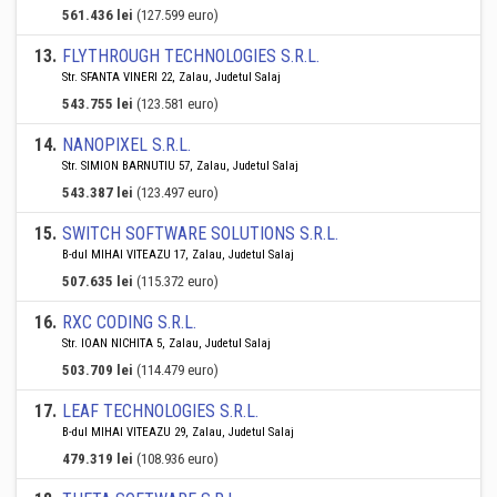
561.436 lei
(127.599 euro)
13
.
FLYTHROUGH TECHNOLOGIES S.R.L.
Str. SFANTA VINERI 22, Zalau, Judetul Salaj
543.755 lei
(123.581 euro)
14
.
NANOPIXEL S.R.L.
Str. SIMION BARNUTIU 57, Zalau, Judetul Salaj
543.387 lei
(123.497 euro)
15
.
SWITCH SOFTWARE SOLUTIONS S.R.L.
B-dul MIHAI VITEAZU 17, Zalau, Judetul Salaj
507.635 lei
(115.372 euro)
16
.
RXC CODING S.R.L.
Str. IOAN NICHITA 5, Zalau, Judetul Salaj
503.709 lei
(114.479 euro)
17
.
LEAF TECHNOLOGIES S.R.L.
B-dul MIHAI VITEAZU 29, Zalau, Judetul Salaj
479.319 lei
(108.936 euro)