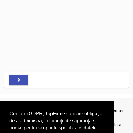
Topurile sunt realizate de
TopFirme
pe baza ultimelor bilanturi
Conform GDPR, TopFirme.com are obligaţia
depuse si au scop informativ.
de a administra, în condiţii de siguranţă şi
Este interzisa folosirea topurilor fara acordul TopFirme si fara
numai pentru scopurile specificate, datele
precizarea sursei.