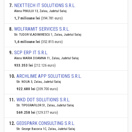
7
.
NEXTTECH IT SOLUTIONS S.R.L.
Aleea PINULUI 13, Zalau, Judetul Salaj
1,7 milioane lei
(394.781 euro)
8
.
WOLFRAMIT SERVICES S.R.L.
Str. TUDOR VLADIMIRESCU 1, Zalau, Judetul Salaj
1,6 milioane lei
(352.815 euro)
9
.
SCP ERP IT S.R.L.
Aleea MARIA DOAMNA 11, Zalau, Judetul Salaj
933.353 lei
(212.126 euro)
10
.
ARCHLIME APP SOLUTIONS S.R.L.
Str. NOUA 3, Zalau, Judetul Salaj
922.680 lei
(209.700 euro)
11
.
WKD DOT SOLUTIONS S.R.L.
Str. TIPOGRAFILOR 51, Zalau, Judetul Salaj
569.258 lei
(129.377 euro)
12
.
GEOSPARK CONSULTING S.R.L.
Str. George Bacovia 1C, Zalau, Judetul Salaj