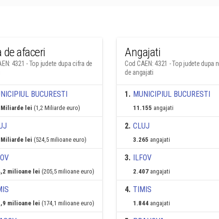
a de afaceri
Angajati
EN: 4321 - Top judete dupa cifra de
Cod CAEN: 4321 - Top judete dupa 
i
de angajati
NICIPIUL BUCURESTI
1
.
MUNICIPIUL BUCURESTI
 Miliarde lei
(1,2 Miliarde euro)
11.155
angajati
UJ
2
.
CLUJ
 Miliarde lei
(524,5 milioane euro)
3.265
angajati
FOV
3
.
ILFOV
,2 milioane lei
(205,5 milioane euro)
2.407
angajati
MIS
4
.
TIMIS
,9 milioane lei
(174,1 milioane euro)
1.844
angajati