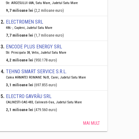
Str. ARGESULUI 68A, Satu Mare, Judetul Satu Mare
9,7 milioane lei
(2,2 milioane euro)
2
.
ELECTROMEN SRL
486 -, Capleni, Judetul Satu Mare
7,7 milioane lei
(1,7 milioane euro)
3
.
ENCODE PLUS ENERGY SRL
Str. Principala 38, Vetis, Judetul Satu Mare
4,2 milioane lei
(950.178 euro)
4
.
TEHNO SMART SERVICE S.R.L.
Calea ARMATEI ROMANE 96/B, Carei, Judetul Satu Mare
3,1 milioane lei
(697.855 euro)
5
.
ELECTRO GAVRĂU SRL
CALINESTI-OAS 483, Calinesti-Oas, Judetul Satu Mare
2,1 milioane lei
(479.560 euro)
MAI MULT