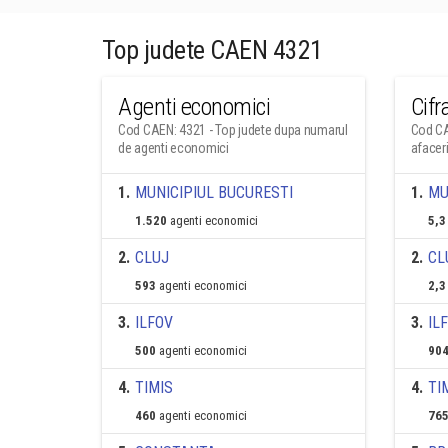
Top judete CAEN 4321
Agenti economici
Cifr
Cod CAEN: 4321 - Top judete dupa numarul
Cod CA
de agenti economici
afacer
1
.
MUNICIPIUL BUCURESTI
1
.
MU
1.520
agenti economici
5,3
2
.
CLUJ
2
.
CL
593
agenti economici
2,3
3
.
ILFOV
3
.
IL
500
agenti economici
904
4
.
TIMIS
4
.
TI
460
agenti economici
765