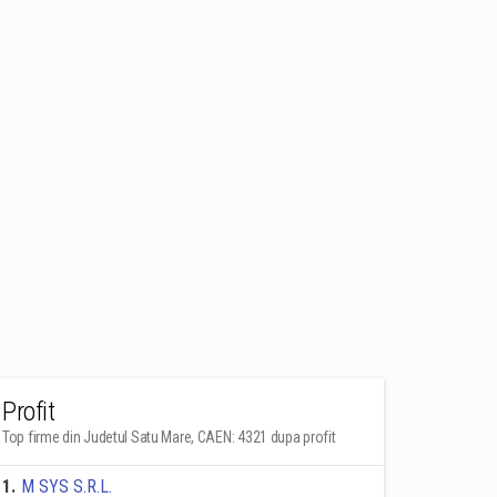
Profit
Top firme din Judetul Satu Mare, CAEN: 4321 dupa profit
1
.
M SYS S.R.L.