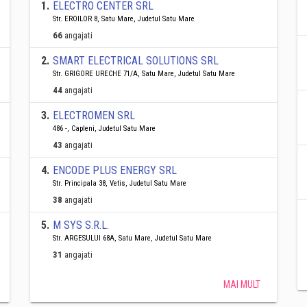
1
.
ELECTRO CENTER SRL
Str. EROILOR 8, Satu Mare, Judetul Satu Mare
66
angajati
2
.
SMART ELECTRICAL SOLUTIONS SRL
Str. GRIGORE URECHE 71/A, Satu Mare, Judetul Satu Mare
44
angajati
3
.
ELECTROMEN SRL
486 -, Capleni, Judetul Satu Mare
43
angajati
4
.
ENCODE PLUS ENERGY SRL
Str. Principala 38, Vetis, Judetul Satu Mare
38
angajati
5
.
M SYS S.R.L.
Str. ARGESULUI 68A, Satu Mare, Judetul Satu Mare
31
angajati
MAI MULT