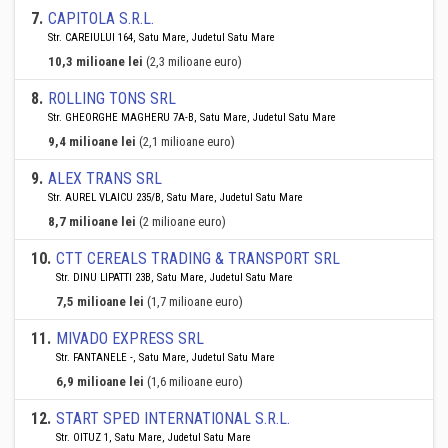
7
.
CAPITOLA S.R.L.
Str. CAREIULUI 164, Satu Mare, Judetul Satu Mare
10,3 milioane lei
(2,3 milioane euro)
8
.
ROLLING TONS SRL
Str. GHEORGHE MAGHERU 7A-B, Satu Mare, Judetul Satu Mare
9,4 milioane lei
(2,1 milioane euro)
9
.
ALEX TRANS SRL
Str. AUREL VLAICU 235/B, Satu Mare, Judetul Satu Mare
8,7 milioane lei
(2 milioane euro)
10
.
CTT CEREALS TRADING & TRANSPORT SRL
Str. DINU LIPATTI 23B, Satu Mare, Judetul Satu Mare
7,5 milioane lei
(1,7 milioane euro)
11
.
MIVADO EXPRESS SRL
Str. FANTANELE -, Satu Mare, Judetul Satu Mare
6,9 milioane lei
(1,6 milioane euro)
12
.
START SPED INTERNATIONAL S.R.L.
Str. OITUZ 1, Satu Mare, Judetul Satu Mare