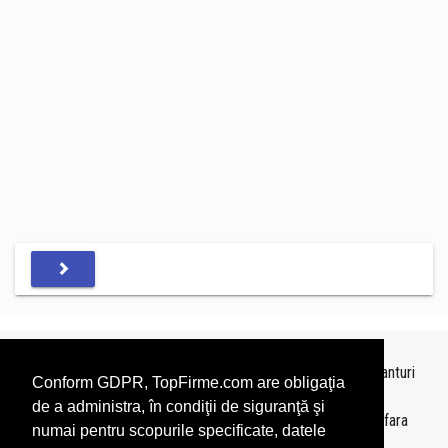
Topurile sunt realizate de
TopFirme
pe baza ultimelor bilanturi
Conform GDPR, TopFirme.com are obligaţia
depuse si au scop informativ.
de a administra, în condiţii de siguranţă şi
Este interzisa folosirea topurilor fara acordul TopFirme si fara
numai pentru scopurile specificate, datele
precizarea sursei.