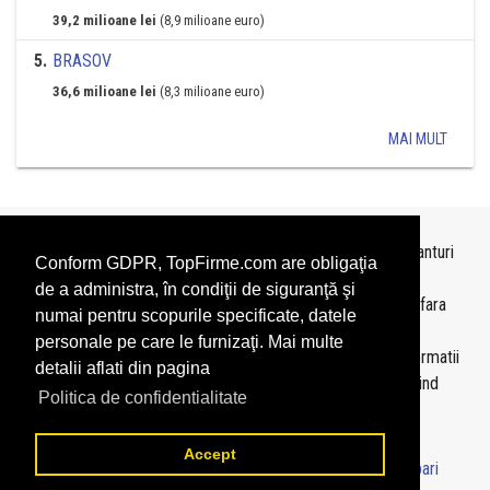
39,2 milioane lei
(8,9 milioane euro)
5
.
BRASOV
36,6 milioane lei
(8,3 milioane euro)
MAI MULT
Topurile sunt realizate de
TopFirme
pe baza ultimelor bilanturi
Conform GDPR, TopFirme.com are obligaţia
depuse si au scop informativ.
de a administra, în condiţii de siguranţă şi
Este interzisa folosirea topurilor fara acordul TopFirme si fara
numai pentru scopurile specificate, datele
precizarea sursei.
personale pe care le furnizaţi. Mai multe
Daca doriti sa achizitionati
topuri personalizate
sau informatii
detalii aflati din pagina
despre agentii economici va rugam sa ne contactati folosind
Politica de confidentialitate
sectiunea
Contact
Accept
© 2026 - TopFirme -
Termeni si conditii
-
Contact
-
Intrebari