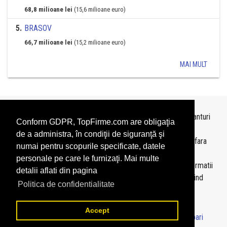
68,8 milioane lei
(15,6 milioane euro)
5
.
BRASOV
66,7 milioane lei
(15,2 milioane euro)
MAI MULT
Topurile sunt realizate de
TopFirme
pe baza ultimelor bilanturi
Conform GDPR, TopFirme.com are obligaţia
depuse si au scop informativ.
de a administra, în condiţii de siguranţă şi
Este interzisa folosirea topurilor fara acordul TopFirme si fara
numai pentru scopurile specificate, datele
precizarea sursei.
personale pe care le furnizaţi. Mai multe
Daca doriti sa achizitionati
topuri personalizate
sau informatii
detalii aflati din pagina
despre agentii economici va rugam sa ne contactati folosind
Politica de confidentialitate
sectiunea
Contact
Accept
© 2026 - TopFirme -
Termeni si conditii
-
Contact
-
Intrebari