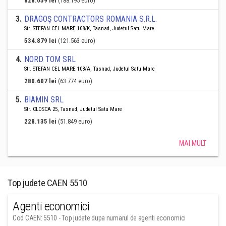
828.059 lei
(188.195 euro)
3
.
DRAGOŞ CONTRACTORS ROMANIA S.R.L.
Str. STEFAN CEL MARE 108/K, Tasnad, Judetul Satu Mare
534.879 lei
(121.563 euro)
4
.
NORD TOM SRL
Str. STEFAN CEL MARE 108/A, Tasnad, Judetul Satu Mare
280.607 lei
(63.774 euro)
5
.
BIAMIN SRL
Str. CLOSCA 25, Tasnad, Judetul Satu Mare
228.135 lei
(51.849 euro)
MAI MULT
Top judete CAEN 5510
Agenti economici
Cod CAEN: 5510 - Top judete dupa numarul de agenti economici