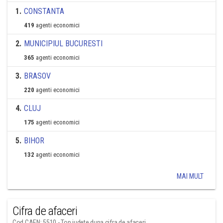
1
.
CONSTANTA
419
agenti economici
2
.
MUNICIPIUL BUCURESTI
365
agenti economici
3
.
BRASOV
220
agenti economici
4
.
CLUJ
175
agenti economici
5
.
BIHOR
132
agenti economici
MAI MULT
Cifra de afaceri
Cod CAEN: 5510 - Top judete dupa cifra de afaceri