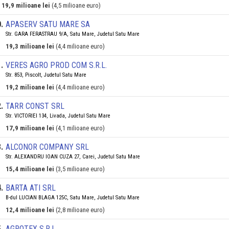
19,9 milioane lei
(4,5 milioane euro)
0
.
APASERV SATU MARE SA
Str. GARA FERASTRAU 9/A, Satu Mare, Judetul Satu Mare
19,3 milioane lei
(4,4 milioane euro)
1
.
VERES AGRO PROD COM S.R.L.
Str. 853, Piscolt, Judetul Satu Mare
19,2 milioane lei
(4,4 milioane euro)
2
.
TARR CONST SRL
Str. VICTORIEI 134, Livada, Judetul Satu Mare
17,9 milioane lei
(4,1 milioane euro)
3
.
ALCONOR COMPANY SRL
Str. ALEXANDRU IOAN CUZA 27, Carei, Judetul Satu Mare
15,4 milioane lei
(3,5 milioane euro)
4
.
BARTA ATI SRL
B-dul LUCIAN BLAGA 125C, Satu Mare, Judetul Satu Mare
12,4 milioane lei
(2,8 milioane euro)
5
.
AGROTEX S.R.L.