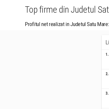
Top firme din Judetul Sa
Profitul net realizat in Judetul Satu Mare:
L
1
.
2
.
3
.