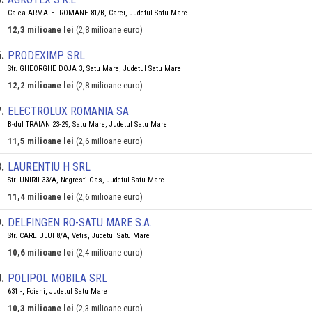
Calea ARMATEI ROMANE 81/B, Carei, Judetul Satu Mare
12,3 milioane lei
(2,8 milioane euro)
6
.
PRODEXIMP SRL
Str. GHEORGHE DOJA 3, Satu Mare, Judetul Satu Mare
12,2 milioane lei
(2,8 milioane euro)
7
.
ELECTROLUX ROMANIA SA
B-dul TRAIAN 23-29, Satu Mare, Judetul Satu Mare
11,5 milioane lei
(2,6 milioane euro)
8
.
LAURENTIU H SRL
Str. UNIRII 33/A, Negresti-Oas, Judetul Satu Mare
11,4 milioane lei
(2,6 milioane euro)
9
.
DELFINGEN RO-SATU MARE S.A.
Str. CAREIULUI 8/A, Vetis, Judetul Satu Mare
10,6 milioane lei
(2,4 milioane euro)
0
.
POLIPOL MOBILA SRL
631 -, Foieni, Judetul Satu Mare
10,3 milioane lei
(2,3 milioane euro)