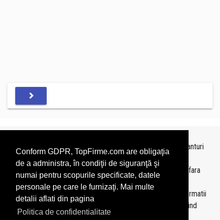
Topurile sunt realizate de
TopFirme
pe baza ultimelor bilanturi
Conform GDPR, TopFirme.com are obligaţia
depuse si au scop informativ.
de a administra, în condiţii de siguranţă şi
Este interzisa folosirea topurilor fara acordul TopFirme si fara
numai pentru scopurile specificate, datele
precizarea sursei.
personale pe care le furnizaţi. Mai multe
Daca doriti sa achizitionati
topuri personalizate
sau informatii
detalii aflati din pagina
despre agentii economici va rugam sa ne contactati folosind
Politica de confidentialitate
sectiunea
Contact