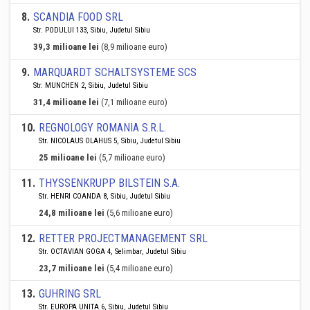
8
.
SCANDIA FOOD SRL
Str. PODULUI 133, Sibiu, Judetul Sibiu
39,3 milioane lei
(8,9 milioane euro)
9
.
MARQUARDT SCHALTSYSTEME SCS
Str. MUNCHEN 2, Sibiu, Judetul Sibiu
31,4 milioane lei
(7,1 milioane euro)
10
.
REGNOLOGY ROMANIA S.R.L.
Str. NICOLAUS OLAHUS 5, Sibiu, Judetul Sibiu
25 milioane lei
(5,7 milioane euro)
11
.
THYSSENKRUPP BILSTEIN S.A.
Str. HENRI COANDA 8, Sibiu, Judetul Sibiu
24,8 milioane lei
(5,6 milioane euro)
12
.
RETTER PROJECTMANAGEMENT SRL
Str. OCTAVIAN GOGA 4, Selimbar, Judetul Sibiu
23,7 milioane lei
(5,4 milioane euro)
13
.
GUHRING SRL
Str. EUROPA UNITA 6, Sibiu, Judetul Sibiu