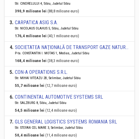
Str. CINDRELULUI 4, Sibiu, Judetul Sibiu
390,9 milioane lei
(88,8 milioane euro)
3
.
CARPATICA ASIG S.A.
Str. NICOLAUS OLAHUS 5, Sibiu, Judetul Sibiu
176,4 milioane lei
(40,1 milioane euro)
4
.
SOCIETATEA NAŢIONALĂ DE TRANSPORT GAZE NATURALE TRANSGAZ SA
P-ta. CONSTANTIN I. MOTAS 1, Medias, Judetul Sibiu
168,4 milioane lei
(38,3 milioane euro)
5
.
CON-A OPERATIONS S.R.L.
Str. MIHAI VITEAZU 2B, Selimbar, Judetul Sibiu
55,7 milioane lei
(12,7 milioane euro)
6
.
CONTINENTAL AUTOMOTIVE SYSTEMS SRL
Str. SALZBURG 8, Sibiu, Judetul Sibiu
54,5 milioane lei
(12,4 milioane euro)
7
.
GLS GENERAL LOGISTICS SYSTEMS ROMANIA SRL
Str. STEFAN CEL MARE 3, Selimbar, Judetul Sibiu
50,4 milioane lei
(11,4 milioane euro)