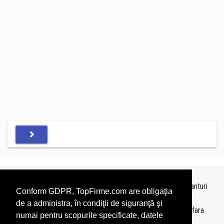
Topurile sunt realizate de
TopFirme
pe baza ultimelor bilanturi
Conform GDPR, TopFirme.com are obligaţia
depuse si au scop informativ.
de a administra, în condiţii de siguranţă şi
Este interzisa folosirea topurilor fara acordul TopFirme si fara
numai pentru scopurile specificate, datele
precizarea sursei.