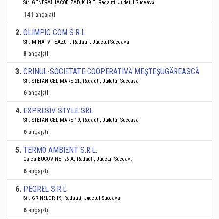
Str. GENERAL IACOB ZADIK 19 E, Radauti, Judetul Suceava
141
angajati
2
.
OLIMPIC COM S.R.L.
Str. MIHAI VITEAZU -, Radauti, Judetul Suceava
8
angajati
3
.
CRINUL-SOCIETATE COOPERATIVĂ MEŞTEŞUGĂREASCĂ
Str. STEFAN CEL MARE 21, Radauti, Judetul Suceava
6
angajati
4
.
EXPRESIV STYLE SRL
Str. STEFAN CEL MARE 19, Radauti, Judetul Suceava
6
angajati
5
.
TERMO AMBIENT S.R.L.
Calea BUCOVINEI 26 A, Radauti, Judetul Suceava
6
angajati
6
.
PEGREL S.R.L.
Str. GRINELOR 19, Radauti, Judetul Suceava
6
angajati