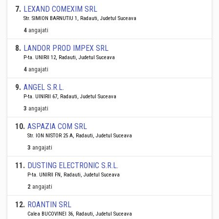
7
.
LEXAND COMEXIM SRL
Str. SIMION BARNUTIU 1, Radauti, Judetul Suceava
4
angajati
8
.
LANDOR PROD IMPEX SRL
P-ta. UNIRII 12, Radauti, Judetul Suceava
4
angajati
9
.
ANGEL S.R.L.
P-ta. UINIRII 67, Radauti, Judetul Suceava
3
angajati
10
.
ASPAZIA COM SRL
Str. ION NISTOR 25 A, Radauti, Judetul Suceava
3
angajati
11
.
DUSTING ELECTRONIC S.R.L.
P-ta. UNIRII FN, Radauti, Judetul Suceava
2
angajati
12
.
ROANTIN SRL
Calea BUCOVINEI 36, Radauti, Judetul Suceava