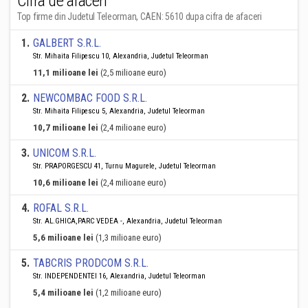
Cifra de afaceri
Top firme din Judetul Teleorman, CAEN: 5610 dupa cifra de afaceri
1
.
GALBERT S.R.L.
Str. Mihaita Filipescu 10, Alexandria, Judetul Teleorman
11,1 milioane lei
(2,5 milioane euro)
2
.
NEWCOMBAC FOOD S.R.L.
Str. Mihaita Filipescu 5, Alexandria, Judetul Teleorman
10,7 milioane lei
(2,4 milioane euro)
3
.
UNICOM S.R.L.
Str. PRAPORGESCU 41, Turnu Magurele, Judetul Teleorman
10,6 milioane lei
(2,4 milioane euro)
4
.
ROFAL S.R.L.
Str. AL.GHICA,PARC VEDEA -, Alexandria, Judetul Teleorman
5,6 milioane lei
(1,3 milioane euro)
5
.
TABCRIS PRODCOM S.R.L.
Str. INDEPENDENTEI 16, Alexandria, Judetul Teleorman
5,4 milioane lei
(1,2 milioane euro)