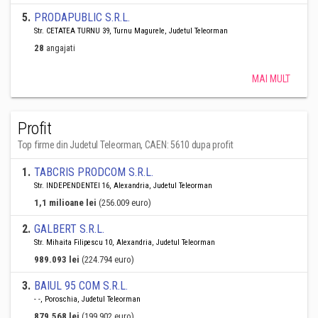
5
.
PRODAPUBLIC S.R.L.
Str. CETATEA TURNU 39, Turnu Magurele, Judetul Teleorman
28
angajati
MAI MULT
Profit
Top firme din Judetul Teleorman, CAEN: 5610 dupa profit
1
.
TABCRIS PRODCOM S.R.L.
Str. INDEPENDENTEI 16, Alexandria, Judetul Teleorman
1,1 milioane lei
(256.009 euro)
2
.
GALBERT S.R.L.
Str. Mihaita Filipescu 10, Alexandria, Judetul Teleorman
989.093 lei
(224.794 euro)
3
.
BAIUL 95 COM S.R.L.
- -, Poroschia, Judetul Teleorman
879.568 lei
(199.902 euro)