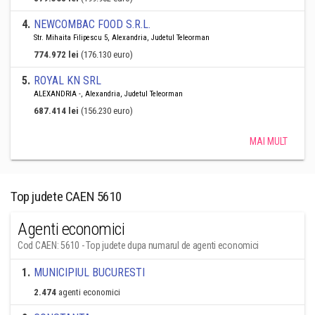
4
.
NEWCOMBAC FOOD S.R.L.
Str. Mihaita Filipescu 5, Alexandria, Judetul Teleorman
774.972 lei
(176.130 euro)
5
.
ROYAL KN SRL
ALEXANDRIA -, Alexandria, Judetul Teleorman
687.414 lei
(156.230 euro)
MAI MULT
Top judete CAEN 5610
Agenti economici
Cod CAEN: 5610 - Top judete dupa numarul de agenti economici
1
.
MUNICIPIUL BUCURESTI
2.474
agenti economici