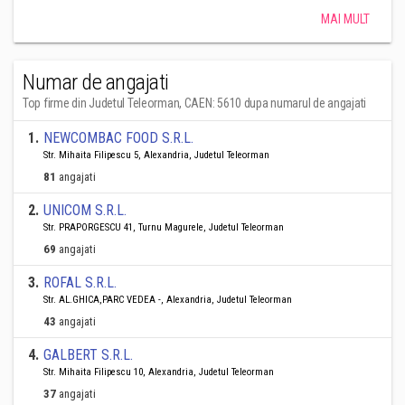
MAI MULT
Numar de angajati
Top firme din Judetul Teleorman, CAEN: 5610 dupa numarul de angajati
1
.
NEWCOMBAC FOOD S.R.L.
Str. Mihaita Filipescu 5, Alexandria, Judetul Teleorman
81
angajati
2
.
UNICOM S.R.L.
Str. PRAPORGESCU 41, Turnu Magurele, Judetul Teleorman
69
angajati
3
.
ROFAL S.R.L.
Str. AL.GHICA,PARC VEDEA -, Alexandria, Judetul Teleorman
43
angajati
4
.
GALBERT S.R.L.
Str. Mihaita Filipescu 10, Alexandria, Judetul Teleorman
37
angajati