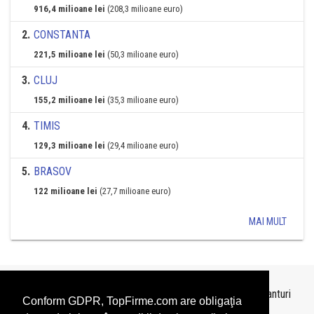
916,4 milioane lei
(208,3 milioane euro)
2
.
CONSTANTA
221,5 milioane lei
(50,3 milioane euro)
3
.
CLUJ
155,2 milioane lei
(35,3 milioane euro)
4
.
TIMIS
129,3 milioane lei
(29,4 milioane euro)
5
.
BRASOV
122 milioane lei
(27,7 milioane euro)
MAI MULT
Topurile sunt realizate de
TopFirme
pe baza ultimelor bilanturi
Conform GDPR, TopFirme.com are obligaţia
depuse si au scop informativ.