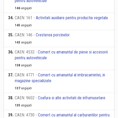
pentru autovehicule
146
angajati
34
.
CAEN: 161 -
Activitati auxiliare pentru productia vegetala
145
angajati
35
.
CAEN: 146 -
Cresterea porcinelor
143
angajati
36
.
CAEN: 4532 -
Comert cu amanuntul de piese si accesorii
pentru autovehicule
138
angajati
37
.
CAEN: 4771 -
Comert cu amanuntul al imbracamintei, in
magazine specializate
137
angajati
38
.
CAEN: 9602 -
Coafura si alte activitati de infrumusetare
135
angajati
39
.
CAEN: 4730 -
Comert cu amanuntul al carburantilor pentru