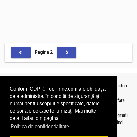
Pagina 2
Topurile sunt realizate de
TopFirme
pe baza ultimelor bilanturi
Conform GDPR, TopFirme.com are obligaţia
depuse si au scop informativ.
de a administra, în condiţii de siguranţă şi
Este interzisa folosirea topurilor fara acordul TopFirme si fara
numai pentru scopurile specificate, datele
precizarea sursei.
personale pe care le furnizaţi. Mai multe
Daca doriti sa achizitionati
topuri personalizate
sau informatii
detalii aflati din pagina
despre agentii economici va rugam sa ne contactati folosind
Politica de confidentialitate
sectiunea
Contact