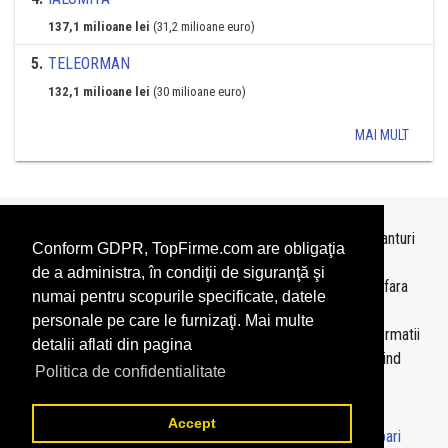
137,1 milioane lei
(31,2 milioane euro)
5
.
TELEORMAN
132,1 milioane lei
(30 milioane euro)
MAI MULT
Topurile sunt realizate de
TopFirme
pe baza ultimelor bilanturi
Conform GDPR, TopFirme.com are obligaţia
depuse si au scop informativ.
de a administra, în condiţii de siguranţă şi
Este interzisa folosirea topurilor fara acordul TopFirme si fara
numai pentru scopurile specificate, datele
precizarea sursei.
personale pe care le furnizaţi. Mai multe
Daca doriti sa achizitionati
topuri personalizate
sau informatii
detalii aflati din pagina
despre agentii economici va rugam sa ne contactati folosind
Politica de confidentialitate
sectiunea
Contact
Accept
© 2026 - TopFirme -
Termeni si conditii
-
Contact
-
Intrebari