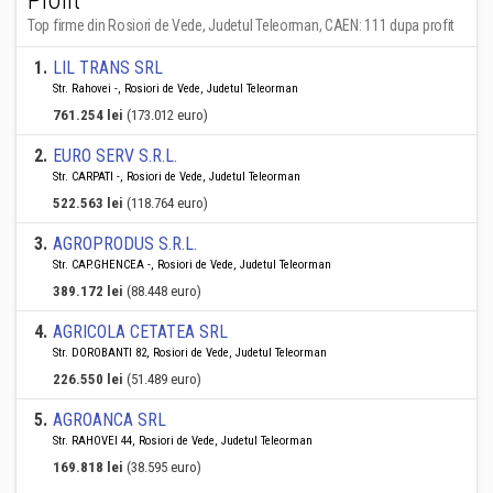
Profit
Top firme din Rosiori de Vede, Judetul Teleorman, CAEN: 111 dupa profit
1
.
LIL TRANS SRL
Str. Rahovei -, Rosiori de Vede, Judetul Teleorman
761.254 lei
(173.012 euro)
2
.
EURO SERV S.R.L.
Str. CARPATI -, Rosiori de Vede, Judetul Teleorman
522.563 lei
(118.764 euro)
3
.
AGROPRODUS S.R.L.
Str. CAP.GHENCEA -, Rosiori de Vede, Judetul Teleorman
389.172 lei
(88.448 euro)
4
.
AGRICOLA CETATEA SRL
Str. DOROBANTI 82, Rosiori de Vede, Judetul Teleorman
226.550 lei
(51.489 euro)
5
.
AGROANCA SRL
Str. RAHOVEI 44, Rosiori de Vede, Judetul Teleorman
169.818 lei
(38.595 euro)