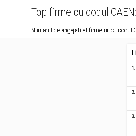
Top firme cu codul CAEN:
Numarul de angajati al firmelor cu codul
L
1
.
2
.
3
.