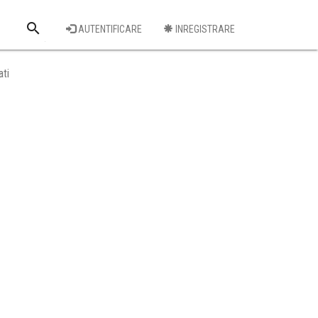
search
AUTENTIFICARE
INREGISTRARE
Cauta o firma
ti