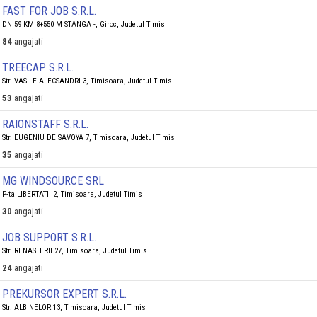
FAST FOR JOB S.R.L.
DN 59 KM 8+550 M STANGA -, Giroc, Judetul Timis
84
angajati
TREECAP S.R.L.
Str. VASILE ALECSANDRI 3, Timisoara, Judetul Timis
53
angajati
RAIONSTAFF S.R.L.
Str. EUGENIU DE SAVOYA 7, Timisoara, Judetul Timis
35
angajati
MG WINDSOURCE SRL
P-ta LIBERTATII 2, Timisoara, Judetul Timis
30
angajati
JOB SUPPORT S.R.L.
Str. RENASTERII 27, Timisoara, Judetul Timis
24
angajati
PREKURSOR EXPERT S.R.L.
Str. ALBINELOR 13, Timisoara, Judetul Timis