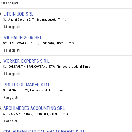
18
angajati
0
.
LIFEIN JOB SRL
Str. Andrei Saguna 2, Timisoara, Judetul Timis
13
angajati
1
.
MICHALIN 2006 SRL
Str. CIRCUMVALATIUNII 65, Timisoara, Judetul Timis
11
angajati
2
.
WORKER EXPERTS S.R.L.
Str. CONSTANTIN BRANCOVEANU 57/A, Timisoara, Judetul Timis
11
angajati
3
.
PROTOCOL MAKER S.R.L.
Str. RENASTERII 27, Timisoara, Judetul Timis
7
angajati
4
.
ARCHIMEDES ACCOUNTING SRL
Str. DIONISIE LINTIA 2, Timisoara, Judetul Timis
1
angajat
5
.
CDL HUMAN CAPITAL MANAGEMENT S.R.L.