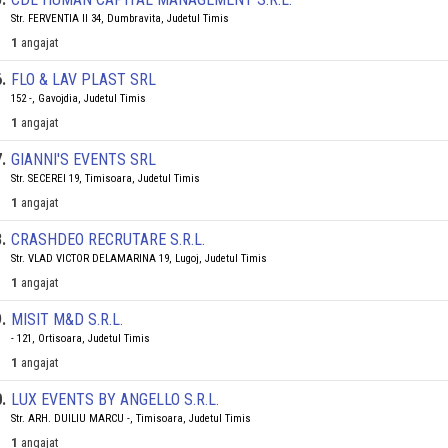
Str. FERVENTIA II 34, Dumbravita, Judetul Timis
1
angajat
6
.
FLO & LAV PLAST SRL
152 -, Gavojdia, Judetul Timis
1
angajat
7
.
GIANNI'S EVENTS SRL
Str. SECEREI 19, Timisoara, Judetul Timis
1
angajat
8
.
CRASHDEO RECRUTARE S.R.L.
Str. VLAD VICTOR DELAMARINA 19, Lugoj, Judetul Timis
1
angajat
9
.
MISIT M&D S.R.L.
- 121, Ortisoara, Judetul Timis
1
angajat
0
.
LUX EVENTS BY ANGELLO S.R.L.
Str. ARH. DUILIU MARCU -, Timisoara, Judetul Timis
1
angajat