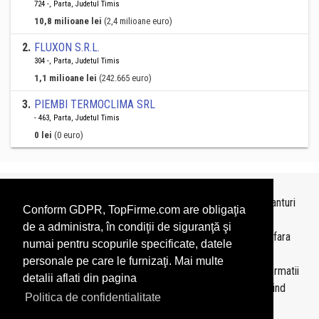
724 -, Parta, Judetul Timis
10,8 milioane lei
(2,4 milioane euro)
2
.
FLUXON S.R.L.
304 -, Parta, Judetul Timis
1,1 milioane lei
(242.665 euro)
3
.
PIEMBI TERMOCLIMA SRL
- 463, Parta, Judetul Timis
0 lei
(0 euro)
Topurile sunt realizate de
TopFirme
pe baza ultimelor bilanturi
Conform GDPR, TopFirme.com are obligaţia
depuse si au scop informativ.
de a administra, în condiţii de siguranţă şi
Este interzisa folosirea topurilor fara acordul TopFirme si fara
numai pentru scopurile specificate, datele
precizarea sursei.
personale pe care le furnizaţi. Mai multe
Daca doriti sa achizitionati
topuri personalizate
sau informatii
detalii aflati din pagina
despre agentii economici va rugam sa ne contactati folosind
Politica de confidentialitate
sectiunea
Contact