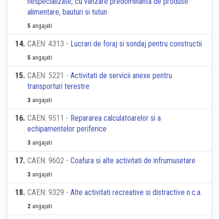
nespecializate, cu vanzare predominanta de produse
alimentare, bauturi si tutun
5
angajati
14
.
CAEN: 4313 -
Lucrari de foraj si sondaj pentru constructii
5
angajati
15
.
CAEN: 5221 -
Activitati de servicii anexe pentru
transporturi terestre
3
angajati
16
.
CAEN: 9511 -
Repararea calculatoarelor si a
echipamentelor periferice
3
angajati
17
.
CAEN: 9602 -
Coafura si alte activitati de infrumusetare
3
angajati
18
.
CAEN: 9329 -
Alte activitati recreative si distractive n.c.a.
2
angajati