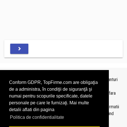
Topurile sunt realizate de
TopFirme
pe baza ultimelor bilanturi
Conform GDPR, TopFirme.com are obligaţia
depuse si au scop informativ.
de a administra, în condiţii de siguranţă şi
Este interzisa folosirea topurilor fara acordul TopFirme si fara
numai pentru scopurile specificate, datele
precizarea sursei.
personale pe care le furnizaţi. Mai multe
Daca doriti sa achizitionati
topuri personalizate
sau informatii
detalii aflati din pagina
despre agentii economici va rugam sa ne contactati folosind
Politica de confidentialitate
sectiunea
Contact