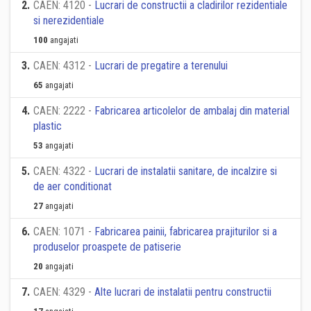
2
.
CAEN: 4120 -
Lucrari de constructii a cladirilor rezidentiale
si nerezidentiale
100
angajati
3
.
CAEN: 4312 -
Lucrari de pregatire a terenului
65
angajati
4
.
CAEN: 2222 -
Fabricarea articolelor de ambalaj din material
plastic
53
angajati
5
.
CAEN: 4322 -
Lucrari de instalatii sanitare, de incalzire si
de aer conditionat
27
angajati
6
.
CAEN: 1071 -
Fabricarea painii, fabricarea prajiturilor si a
produselor proaspete de patiserie
20
angajati
7
.
CAEN: 4329 -
Alte lucrari de instalatii pentru constructii