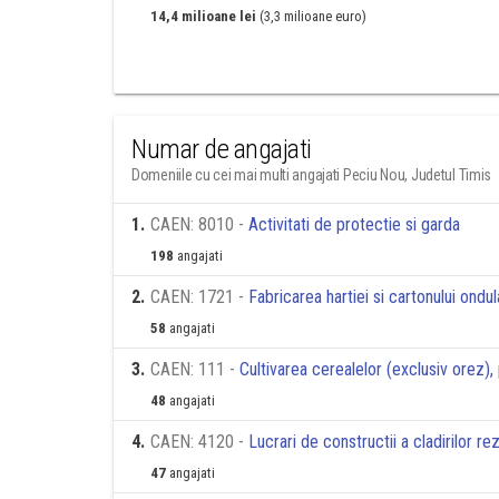
14,4 milioane lei
(3,3 milioane euro)
Numar de angajati
Domeniile cu cei mai multi angajati Peciu Nou, Judetul Timis
1
.
CAEN: 8010 -
Activitati de protectie si garda
198
angajati
2
.
CAEN: 1721 -
Fabricarea hartiei si cartonului ondul
58
angajati
3
.
CAEN: 111 -
Cultivarea cerealelor (exclusiv orez)
48
angajati
4
.
CAEN: 4120 -
Lucrari de constructii a cladirilor re
47
angajati