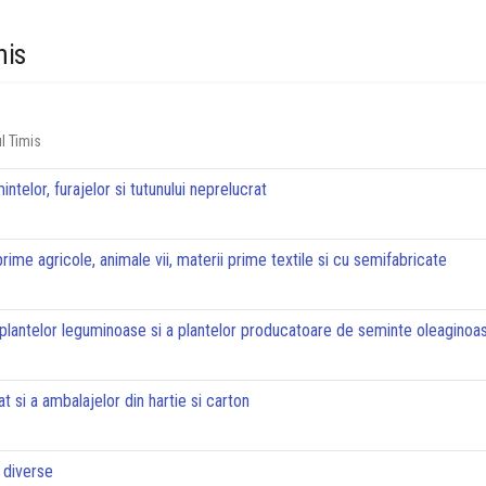
mis
l Timis
ntelor, furajelor si tutunului neprelucrat
rime agricole, animale vii, materii prime textile si cu semifabricate
, plantelor leguminoase si a plantelor producatoare de seminte oleaginoa
at si a ambalajelor din hartie si carton
 diverse