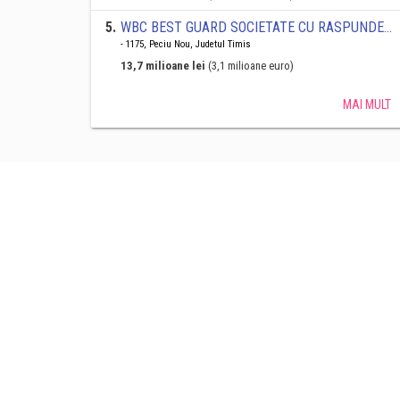
5
.
WBC BEST GUARD SOCIETATE CU RASPUNDERE LIMITATĂ
- 1175, Peciu Nou, Judetul Timis
13,7 milioane lei
(3,1 milioane euro)
MAI MULT