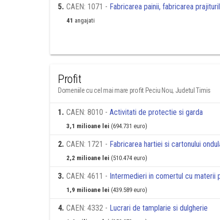
5
.
CAEN: 1071 -
Fabricarea painii, fabricarea prajitu
41
angajati
Profit
Domeniile cu cel mai mare profit Peciu Nou, Judetul Timis
1
.
CAEN: 8010 -
Activitati de protectie si garda
3,1 milioane lei
(694.731 euro)
2
.
CAEN: 1721 -
Fabricarea hartiei si cartonului ondul
2,2 milioane lei
(510.474 euro)
3
.
CAEN: 4611 -
Intermedieri in comertul cu materii p
1,9 milioane lei
(439.589 euro)
4
.
CAEN: 4332 -
Lucrari de tamplarie si dulgherie