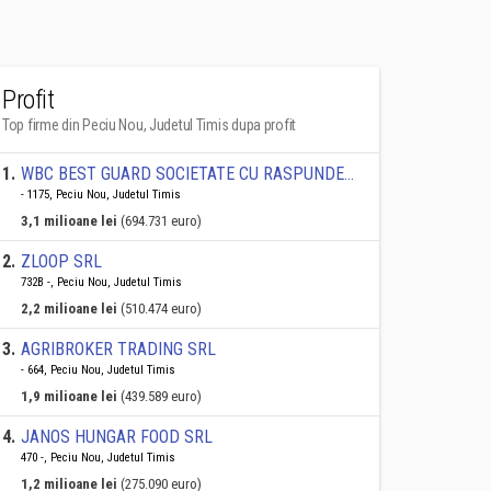
Profit
Top firme din Peciu Nou, Judetul Timis dupa profit
1
.
WBC BEST GUARD SOCIETATE CU RASPUNDERE LIMITATĂ
- 1175, Peciu Nou, Judetul Timis
3,1 milioane lei
(694.731 euro)
2
.
ZLOOP SRL
732B -, Peciu Nou, Judetul Timis
2,2 milioane lei
(510.474 euro)
3
.
AGRIBROKER TRADING SRL
- 664, Peciu Nou, Judetul Timis
1,9 milioane lei
(439.589 euro)
4
.
JANOS HUNGAR FOOD SRL
470 -, Peciu Nou, Judetul Timis
1,2 milioane lei
(275.090 euro)