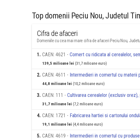
Top domenii Peciu Nou, Judetul Ti
Cifra de afaceri
Domeniile cu cea mai mare cifra de afaceri Peciu Nou, Judetu
1
.
CAEN: 4621 -
Comert cu ridicata al cerealelor, semi
139,5 milioane lei
(31,7 milioane euro)
2
.
CAEN: 4611 -
Intermedieri in comertul cu materii p
44,8 milioane lei
(10,2 milioane euro)
3
.
CAEN: 111 -
Cultivarea cerealelor (exclusiv orez)
31,7 milioane lei
(7,2 milioane euro)
4
.
CAEN: 1721 -
Fabricarea hartiei si cartonului ondul
19,1 milioane lei
(4,4 milioane euro)
5
.
CAEN: 4619 -
Intermedieri in comertul cu produse