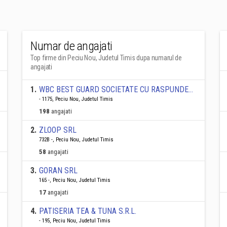
Numar de angajati
Top firme din Peciu Nou, Judetul Timis dupa numarul de
angajati
1
.
WBC BEST GUARD SOCIETATE CU RASPUNDERE LIMITATĂ
- 1175, Peciu Nou, Judetul Timis
198
angajati
2
.
ZLOOP SRL
732B -, Peciu Nou, Judetul Timis
58
angajati
3
.
GORAN SRL
165 -, Peciu Nou, Judetul Timis
17
angajati
4
.
PATISERIA TEA & TUNA S.R.L.
- 195, Peciu Nou, Judetul Timis