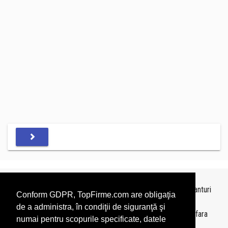
Topurile sunt realizate de
TopFirme
pe baza ultimelor bilanturi
Conform GDPR, TopFirme.com are obligaţia
depuse si au scop informativ.
de a administra, în condiţii de siguranţă şi
Este interzisa folosirea topurilor fara acordul TopFirme si fara
numai pentru scopurile specificate, datele
precizarea sursei.