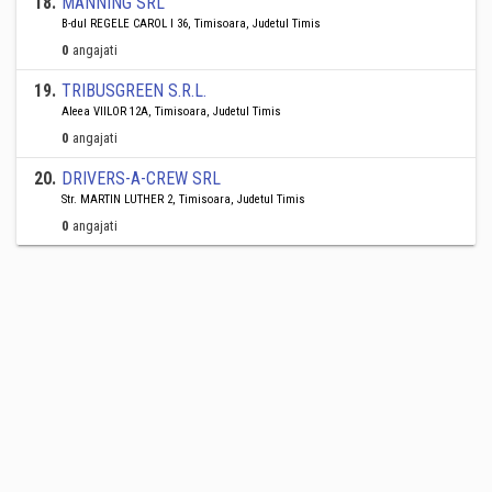
18
.
MANNING SRL
B-dul REGELE CAROL I 36, Timisoara, Judetul Timis
0
angajati
19
.
TRIBUSGREEN S.R.L.
Aleea VIILOR 12A, Timisoara, Judetul Timis
0
angajati
20
.
DRIVERS-A-CREW SRL
Str. MARTIN LUTHER 2, Timisoara, Judetul Timis
0
angajati