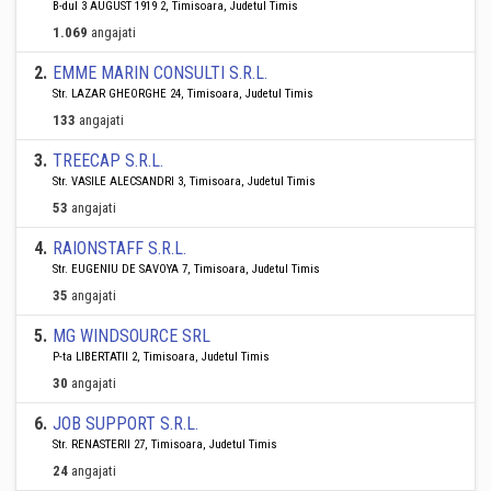
B-dul 3 AUGUST 1919 2, Timisoara, Judetul Timis
1.069
angajati
2
.
EMME MARIN CONSULTI S.R.L.
Str. LAZAR GHEORGHE 24, Timisoara, Judetul Timis
133
angajati
3
.
TREECAP S.R.L.
Str. VASILE ALECSANDRI 3, Timisoara, Judetul Timis
53
angajati
4
.
RAIONSTAFF S.R.L.
Str. EUGENIU DE SAVOYA 7, Timisoara, Judetul Timis
35
angajati
5
.
MG WINDSOURCE SRL
P-ta LIBERTATII 2, Timisoara, Judetul Timis
30
angajati
6
.
JOB SUPPORT S.R.L.
Str. RENASTERII 27, Timisoara, Judetul Timis
24
angajati