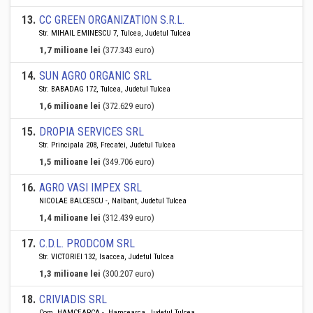
13
.
CC GREEN ORGANIZATION S.R.L.
Str. MIHAIL EMINESCU 7, Tulcea, Judetul Tulcea
1,7 milioane lei
(377.343 euro)
14
.
SUN AGRO ORGANIC SRL
Str. BABADAG 172, Tulcea, Judetul Tulcea
1,6 milioane lei
(372.629 euro)
15
.
DROPIA SERVICES SRL
Str. Principala 208, Frecatei, Judetul Tulcea
1,5 milioane lei
(349.706 euro)
16
.
AGRO VASI IMPEX SRL
NICOLAE BALCESCU -, Nalbant, Judetul Tulcea
1,4 milioane lei
(312.439 euro)
17
.
C.D.L. PRODCOM SRL
Str. VICTORIEI 132, Isaccea, Judetul Tulcea
1,3 milioane lei
(300.207 euro)
18
.
CRIVIADIS SRL
Com. HAMCEARCA -, Hamcearca, Judetul Tulcea