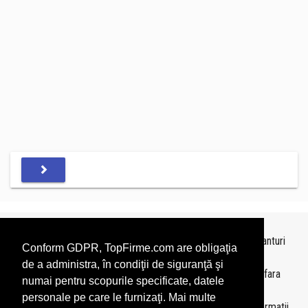
Topurile sunt realizate de
TopFirme
pe baza ultimelor bilanturi
Conform GDPR, TopFirme.com are obligaţia
depuse si au scop informativ.
de a administra, în condiţii de siguranţă şi
Este interzisa folosirea topurilor fara acordul TopFirme si fara
numai pentru scopurile specificate, datele
precizarea sursei.
personale pe care le furnizaţi. Mai multe
Daca doriti sa achizitionati
topuri personalizate
sau informatii